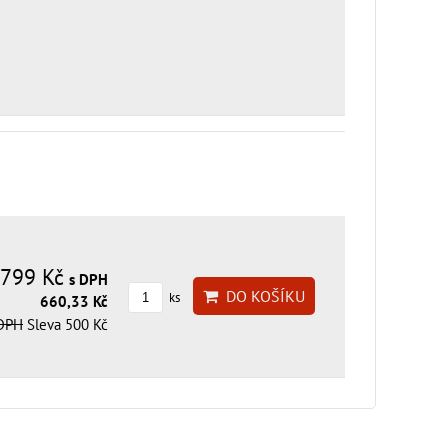
799 Kč
s DPH
DO KOŠÍKU
ks
660,33 Kč
 DPH
Sleva 500 Kč