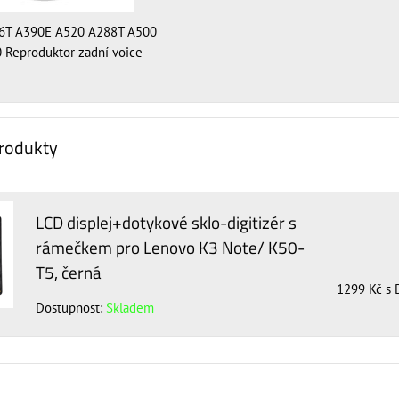
6T A390E A520 A288T A500
 Reproduktor zadní voice
produkty
LCD displej+dotykové sklo-digitizér s
rámečkem pro Lenovo K3 Note/ K50-
T5, černá
1299 Kč
s
Dostupnost:
Skladem