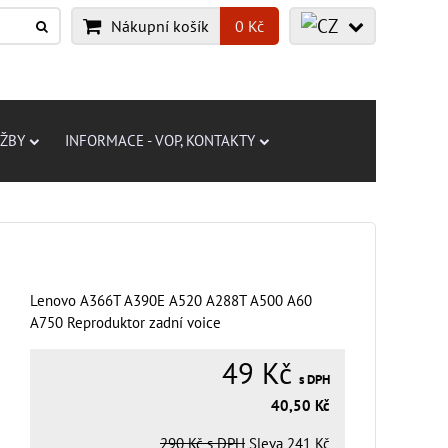
Nákupní košík
0 Kč
UŽBY
INFORMACE - VOP, KONTAKTY
Lenovo A366T A390E A520 A288T A500 A60
A750 Reproduktor zadní voice
49 Kč
s DPH
40,50 Kč
290 Kč
s DPH
Sleva
241 Kč