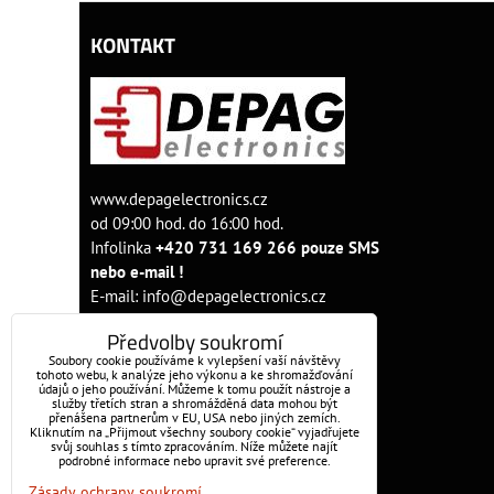
KONTAKT
www.depagelectronics.cz
od 09:00 hod. do 16:00 hod.
Infolinka
+420 731 169 266 pouze SMS
nebo e-mail !
E-mail:
info@depagelectronics.cz
Předvolby soukromí
Soubory cookie používáme k vylepšení vaší návštěvy
tohoto webu, k analýze jeho výkonu a ke shromažďování
údajů o jeho používání. Můžeme k tomu použít nástroje a
služby třetích stran a shromážděná data mohou být
přenášena partnerům v EU, USA nebo jiných zemích.
Kliknutím na „Přijmout všechny soubory cookie“ vyjadřujete
svůj souhlas s tímto zpracováním. Níže můžete najít
podrobné informace nebo upravit své preference.
OBJEDNÁVKY
Zásady ochrany soukromí