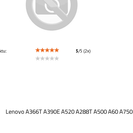
tu:
5
/
5
(
2
x)
Lenovo A366T A390E A520 A288T A500 A60 A750 