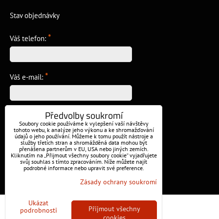
Stav objednávky
*
Váš telefon:
*
Váš e-mail:
Předvolby soukromí
*
Vzkaz:
Soubory cookie používáme k vylepšení vaší návštěvy
tohoto webu, k analýze jeho výkonu a ke shromažďování
údajů o jeho používání. Můžeme k tomu použít nástroje a
služby třetích stran a shromážděná data mohou být
přenášena partnerům v EU, USA nebo jiných zemích.
Kliknutím na „Přijmout všechny soubory cookie“ vyjadřujete
svůj souhlas s tímto zpracováním. Níže můžete najít
podrobné informace nebo upravit své preference.
Odeslat
Zásady ochrany soukromí
Ukázat
Předvolby soukromí
Zásady ochrany soukromí
Přijmout všechny
podrobnosti
cookies