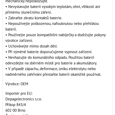
mechanicky nepoškozujte.
• Nevystavujte baterii vysokým teplotám, ohni, vlhkosti ani
přímému slunečnímu záření.
• Zabraňte zkratu kontaktů baterie.
• Nepoužívejte poškozenou, nafouknutou nebo přehřátou
baterii.
• Používejte pouze kompatibilní nabíječky a dodržujte pokyny
výrobce zařízení.
• Uchovávejte mimo dosah dětí.
• Při výměně baterie doporučujeme vypnout zařízení.
• Nevhazujte do komunálního odpadu. Použitou baterii
odevzdejte na sběrném místě pro baterie a akumulátory.
• V případě zápachu, deformace, úniku elektrolytu nebo
nadměrného zahřívání přestaňte baterii okamžitě používat.
Výrobce: OEM
Importér pro EU:
Depagelectronics s.r.o.
Příkop 843/4
602 00 Brno