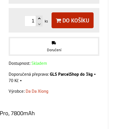
DO KOŠÍKU
ks
Doručení
Dostupnost:
Skladem
GLS ParcelShop do 3kg
•
70 Kč
•
Výrobce:
Da Da Xiong
 Pro, 7800mAh