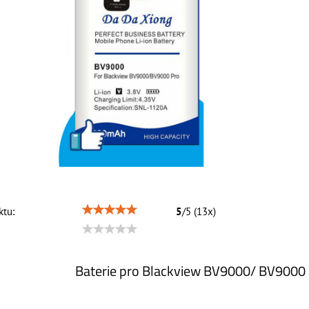
tu:
5
/
5
(
13
x)
Baterie pro Blackview BV9000/ BV9000