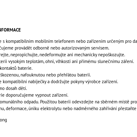
INFORMACE
e s kompatibilním mobilním telefonem nebo zařízením určeným pro dan
učujeme provádět odborně nebo autorizovaným servisem.
írejte, nepropichujte, nedeformujte ani mechanicky nepoškozujte.
terii vysokým teplotám, ohni, vlhkosti ani přímému slunečnímu záření.
kontaktů baterie.
škozenou, nafouknutou nebo přehřátou baterii.
e kompatibilní nabíječky a dodržujte pokyny výrobce zařízení.
mo dosah dětí.
rie doporučujeme vypnout zařízení.
omunálního odpadu. Použitou baterii odevzdejte na sběrném místě pro 
hu, deformace, úniku elektrolytu nebo nadměrného zahřívání přestaňte 
iong