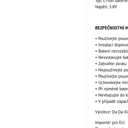
Typ: Li-ion baterie
Napětí: 3.8V
BEZPEČNOSTNÍ 
• Používejte pouz
• Instalaci dopor
• Baterii nerozeb
• Nevystavujte ba
• Zabraňte zkratu 
• Nepoužívejte po
• Používejte pouz
• Uchovávejte mi
• Při výměně bate
• Nevhazujte do k
• V případě zápac
Výrobce: Da Da X
Importér pro EU: