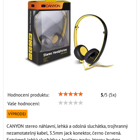
Hodnocení produktu:
5
/
5
(
5
x)
Vaše hodnocení:
VÝPRODEJ
CANYON stereo náhlavní, lehká a odolná sluchátka, trojhranný
nezamotatelný kabel, 3.5mm jack konektor, černo červená.
Extrémně lehká sluchátka s kvalitou zvuku, kterou budete