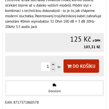
očekávt teprve až u daleko vyšších modelů. Módní styl v
kombinaci s technickou dokonalosti - to je to, jak chápeme
moderní sluchátka. Patentovaný trojúhelníkový kabel zabraňuje
zamotání 40mm reproduktor 32 Ohm 100 dB ± 3 dB 20Hz-
20kHz 3.5 audio jack
125 Kč
s DPH
103,31 Kč
DO KOŠÍKU
ks
Doručení
EAN:
8717371860578