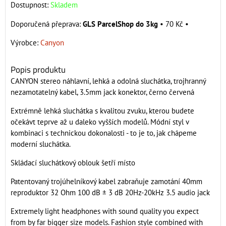
Dostupnost:
Skladem
GLS ParcelShop do 3kg
•
70 Kč
•
Výrobce:
Canyon
Popis produktu
CANYON stereo náhlavní, lehká a odolná sluchátka, trojhranný
nezamotatelný kabel, 3.5mm jack konektor, černo červená
Extrémně lehká sluchátka s kvalitou zvuku, kterou budete
očekávt teprve až u daleko vyšších modelů. Módní styl v
kombinaci s technickou dokonalosti - to je to, jak chápeme
moderní sluchátka.
Skládací sluchátkový oblouk šetří místo
Patentovaný trojúhelníkový kabel zabraňuje zamotání 40mm
reproduktor 32 Ohm 100 dB ± 3 dB 20Hz-20kHz 3.5 audio jack
Extremely light headphones with sound quality you expect
from by far bigger size models. Fashion style combined with