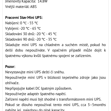
Jmenovitý Kapacita: 14.8W
Vnější materiál: ABS
Pracovní Stav Mini UPS:
Nabíjení: 0 ℃ - 55 ℃
Vybíjení: -20 ℃ - 65 ℃
Skladování 30 dnů: -20 ℃ - 45 ℃
Skladování 90 dnů: -20 ℃ - 35 ℃
Skladujte mini UPS na chladném a suchém místě, pokud ho
delší dobu nepoužíváte. V opačném případě může dojít k
špatnému výkonu kvůli špatnému spojení se zařízením.
Pozor:
Nevystavujte mini UPS dešti či sněhu.
Nepoužívejte mini UPS v blízkosti tepelného zdroje jako jsou
ohřívače.
Nepřipojujte kabel DC špatným způsobem.
Nepoužívejte adaptér špatného napětí.
Zařízení napětí musí být shodné s transformátorem mini UPS.
Pokud se dlouho nepoužíval tento mini UPS, cca 3--5months
nabíjte jej najednou do plné kapacity.