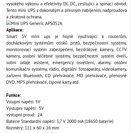
vysokého výkonu a efektivity DC-DC, zesilující a spínací obvod.
Tento mini UPS s dokonalým a přesným nabíjením, nadproudová
a zkratová ochrana.
Aplikace:
Smart 5V mini ups je hojně využívající k routerům,
docházkovým systémům otisků prstů, bezpečnostní systémy,
monitorovací systém zabezpečení, bezdrátové kamery, CCTV
kamery, osobní léčebné systémy, bezpečnostní systém dveří,
sobní údaje asistent, emergency osvětlení, alarmy, osobní
komunikační systémy, rádio, digitální fotoaparáty, videokamery,
zařízení Bluetooth, CD přehrávače, MD přehrávače, přenosné
DVD, MP3 přehrávače, čipové karty atd.
Funkce:
Vstupní napětí: 5V
Výstupní napětí: 5V
výstupní proud: 2A
Baterie Standardní napětí: 3,7 V 2000 mA (18650 baterie)
Rozměry: 111 x 60 x 26 mm