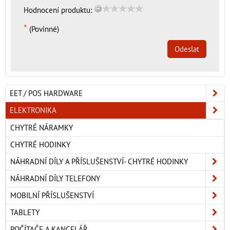
Hodnocení produktu:
*
(Povinné)
Odeslat
EET / POS HARDWARE
ELEKTRONIKA
CHYTRÉ NÁRAMKY
CHYTRÉ HODINKY
NÁHRADNÍ DÍLY A PŘÍSLUŠENSTVÍ- CHYTRÉ HODINKY
NÁHRADNÍ DÍLY TELEFONY
MOBILNÍ PŘÍSLUŠENSTVÍ
TABLETY
POČÍTAČE A KANCELÁŘ