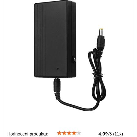
Hodnocení produktu:
4.09
/
5
(
11
x)