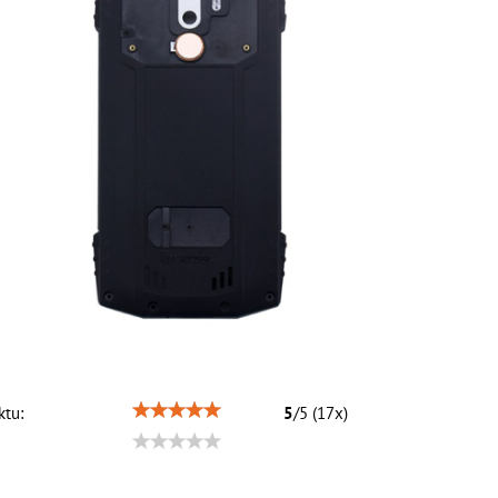
tu:
5
/
5
(
17
x)