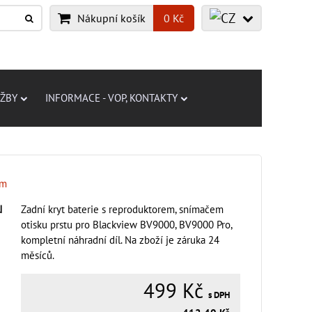
Nákupní košík
0 Kč
UŽBY
INFORMACE - VOP, KONTAKTY
em
u
Zadní kryt baterie s reproduktorem, snímačem
otisku prstu pro Blackview BV9000, BV9000 Pro,
kompletní náhradní díl. Na zboží je záruka 24
měsíců.
499 Kč
s DPH