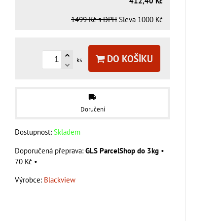
412,40 Kč
1499 Kč
s DPH
Sleva
1000 Kč
DO KOŠÍKU
ks
Doručení
Dostupnost:
Skladem
GLS ParcelShop do 3kg
•
70 Kč
•
Výrobce:
Blackview