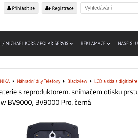
Přihlásit se
Registrace
L / MICHAEL KORS / POLAR SERVIS
REKLAMACE
NAŠE SL
NIKA
Náhradní díly Telefony
Blackview
LCD a skla s digitizér
baterie s reproduktorem, snímačem otisku prst
iew BV9000, BV9000 Pro, černá