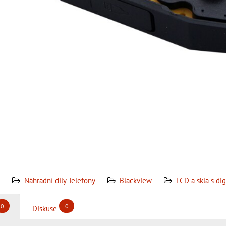
Náhradní díly Telefony
Blackview
LCD a skla s di
0
0
Diskuse