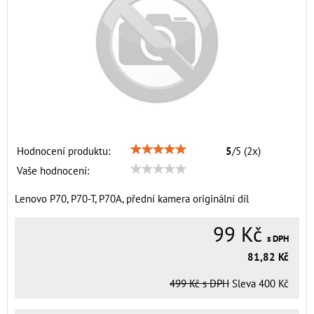
Hodnocení produktu:
5
/
5
(
2
x)
Vaše hodnocení:
Lenovo P70, P70-T, P70A, přední kamera originální díl
99 Kč
s DPH
81,82 Kč
499 Kč
s DPH
Sleva
400 Kč