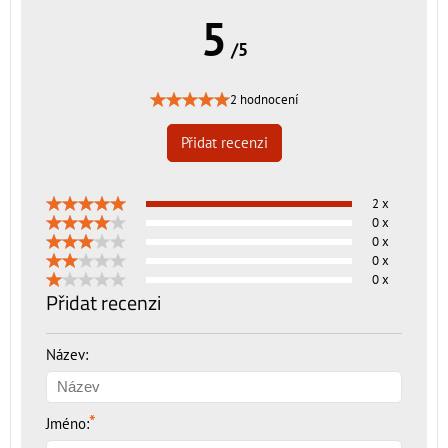
5
/5
2 hodnocení
Přidat recenzi
2 x
0 x
0 x
0 x
0 x
Přidat recenzi
Název:
*
Jméno: