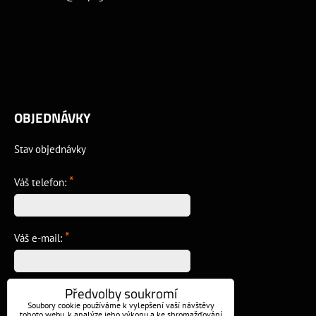
OBJEDNÁVKY
Stav objednávky
*
Váš telefon:
*
Váš e-mail:
Předvolby soukromí
*
Vzkaz:
Soubory cookie používáme k vylepšení vaší návštěvy
tohoto webu, k analýze jeho výkonu a ke shromažďování