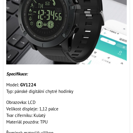
Specifikace:
Model:
GV1224
Typ: pánské digitální chytré hodinky
Obrazovka: LCD
Velikost displeje: 1,12 palce
Tvar ciferníku: Kulatý
Materiál pouzdra: TPU
Řemínek materiál: silikon