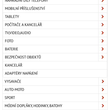
NÁHRADNÍ DÍLY TELEFONY
MOBILNÍ PŘÍSLUŠENSTVÍ
TABLETY
POČÍTAČE A KANCELÁŘ
TV,VIDEO,AUDIO
FOTO
BATERIE
BEZPEČNOST OBJEKTŮ
KANCELÁŘ
ADAPTÉRY NAPÁJENÍ
VYSAVAČE
AUTO-MOTO
SPORT
MÓDNÍ DOPLŇKY, HODINKY, BATOHY