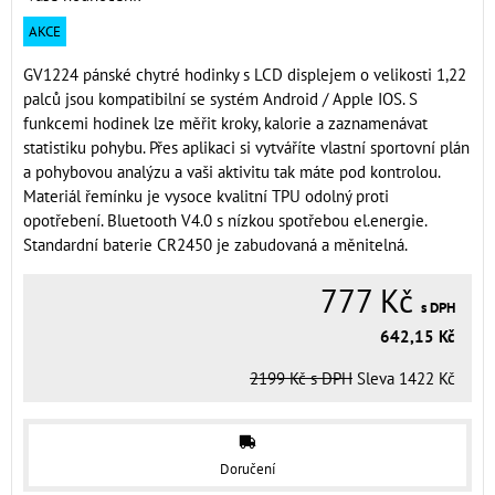
AKCE
GV1224 pánské chytré hodinky s LCD displejem o velikosti 1,22
palců jsou kompatibilní se systém Android / Apple IOS. S
funkcemi hodinek lze měřit kroky, kalorie a zaznamenávat
statistiku pohybu. Přes aplikaci si vytváříte vlastní sportovní plán
a pohybovou analýzu a vaši aktivitu tak máte pod kontrolou.
Materiál řemínku je vysoce kvalitní TPU odolný proti
opotřebení. Bluetooth V4.0 s nízkou spotřebou el.energie.
Standardní baterie CR2450 je zabudovaná a měnitelná.
777 Kč
s DPH
642,15 Kč
2199 Kč
s DPH
Sleva
1422 Kč
Doručení