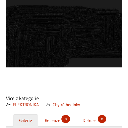
Více z kategorie
ELEKTRONIKA
Chytré hodinky
0
0
Galerie
Recenze
Diskuse