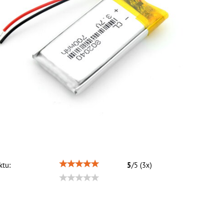
tu:
5
/
5
(
3
x)