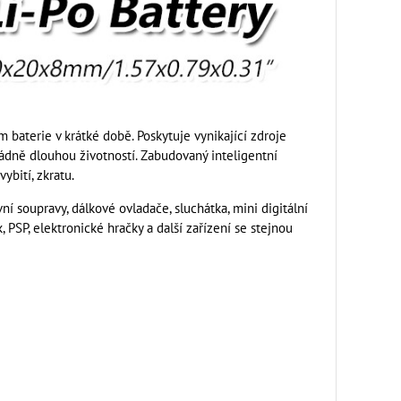
m baterie v krátké době. Poskytuje vynikající zdroje
ádně dlouhou životností. Zabudovaný inteligentní
bití, zkratu.
í soupravy, dálkové ovladače, sluchátka, mini digitální
 PSP, elektronické hračky a další zařízení se stejnou