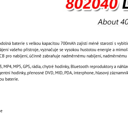
odolná baterie s velkou kapacitou 700mAh zajistí méně starostí s vybití
ájení vašeho přístroje, vyznačuje se vysokou hustotou energie a mimoř
B pro nabíjení, účinně zabraňuje nadměrnému nabíjení, nadměrnému vy
 MP4, MP5, GPS, rádia, chytré hodinky, Bluetooth reproduktory a náhlavn
igentní hodinky, přenosné DVD, MID, PDA, interphone, hlasový záznamník,
ou baterie.
ie