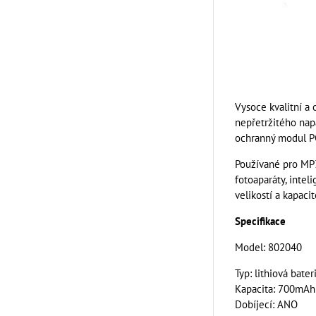
Vysoce kvalitní a 
nepřetržitého nap
ochranný modul PC
Používané pro MP3,
fotoaparáty, intel
velikostí a kapacit
Specifikace
Model: 802040
Typ: lithiová bater
Kapacita: 700mAh
Dobíjecí: ANO