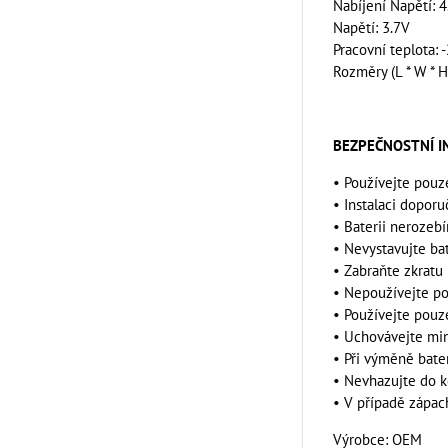
Nabíjení Napětí: 4
Napětí: 3.7V
Pracovní teplota: -
Rozměry (L * W * 
BEZPEČNOSTNÍ 
• Používejte pouz
• Instalaci dopor
• Baterii nerozeb
• Nevystavujte ba
• Zabraňte zkratu 
• Nepoužívejte po
• Používejte pouz
• Uchovávejte mi
• Při výměně bate
• Nevhazujte do k
• V případě zápac
Výrobce: OEM