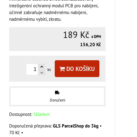
inteligentní ochranný modul PCB pro nabíjení,
účinně zabraňuje nadměrnému nabíjení,
nadměrnému vybití, zkratu.
189 Kč
s DPH
156,20 Kč
DO KOŠÍKU
ks
Doručení
Dostupnost:
Skladem
GLS ParcelShop do 3kg
•
70 Kč
•