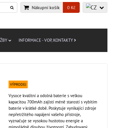
Nákupní košík
0 Kč
UŽBY
INFORMACE - VOP, KONTAKTY
VÝPRODEJ
Vysoce kvalitní a odolná baterie s velkou
kapacitou 700mAh zajistí méně starostí s vybitím
baterie v krátké době. Poskytuje vynikající zdroje
nepřetržitého napájení vašeho přístroje,
vyznačuje se vysokou hustotou energie a
mimořádně dlouhou životností. Zabudovaný