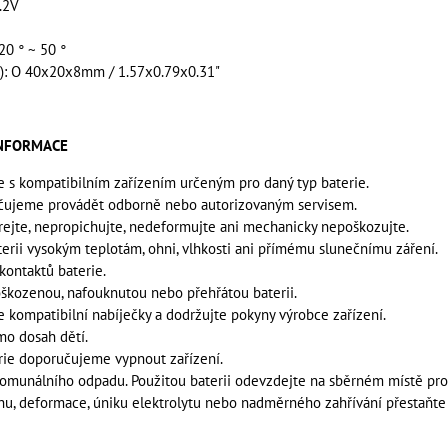
.2V
20 ° ~ 50 °
H): O 40x20x8mm / 1.57x0.79x0.31"
INFORMACE
e s kompatibilním zařízením určeným pro daný typ baterie.
učujeme provádět odborně nebo autorizovaným servisem.
írejte, nepropichujte, nedeformujte ani mechanicky nepoškozujte.
terii vysokým teplotám, ohni, vlhkosti ani přímému slunečnímu záření.
kontaktů baterie.
škozenou, nafouknutou nebo přehřátou baterii.
e kompatibilní nabíječky a dodržujte pokyny výrobce zařízení.
mo dosah dětí.
rie doporučujeme vypnout zařízení.
omunálního odpadu. Použitou baterii odevzdejte na sběrném místě pro 
hu, deformace, úniku elektrolytu nebo nadměrného zahřívání přestaňte 