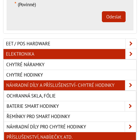
*
(Povinné)
Odeslat
EET / POS HARDWARE
ELEKTRONIKA
CHYTRÉ NÁRAMKY
CHYTRÉ HODINKY
NÁHRADNÍ DÍLY A PŘÍSLUŠENSTVÍ- CHYTRÉ HODINKY
OCHRANNÁ SKLA, FÓLIE
BATERIE SMART HODINKY
ŘEMÍNKY PRO SMART HODINKY
NÁHRADNÍ DÍLY PRO CHYTRÉ HODINKY
PŘÍSLUŠENSTVÍ, NABÍJEČKY, ATD.