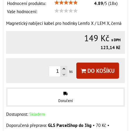
Hodnocení produktu:
4.89
/
5
(
18
x)
Vaše hodnocení:
Magnetický nabíjecí kabel pro hodinky Lemfo X / LEM X, černá
149 Kč
s DPH
123,14 Kč
DO KOŠÍKU
ks
Doručení
Dostupnost:
Skladem
GLS ParcelShop do 3kg
•
70 Kč
•