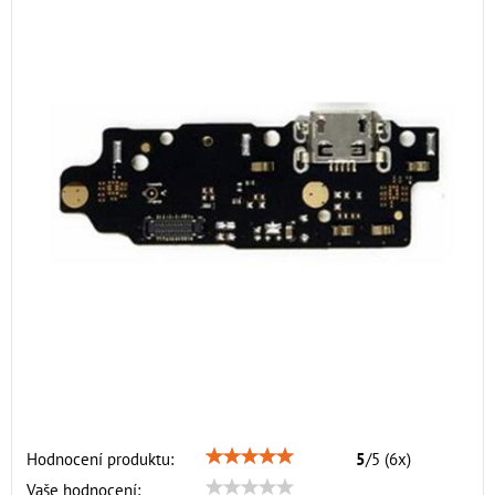
Hodnocení produktu:
5
/
5
(
6
x)
Vaše hodnocení: