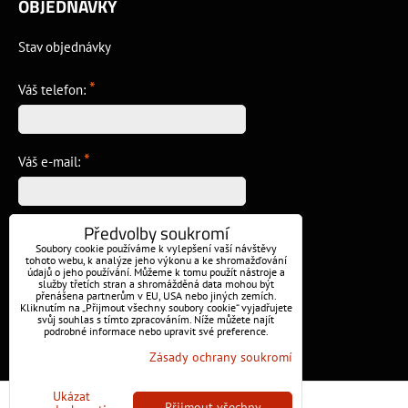
OBJEDNÁVKY
Stav objednávky
*
Váš telefon:
*
Váš e-mail:
Předvolby soukromí
*
Vzkaz:
Soubory cookie používáme k vylepšení vaší návštěvy
tohoto webu, k analýze jeho výkonu a ke shromažďování
údajů o jeho používání. Můžeme k tomu použít nástroje a
služby třetích stran a shromážděná data mohou být
přenášena partnerům v EU, USA nebo jiných zemích.
Kliknutím na „Přijmout všechny soubory cookie“ vyjadřujete
svůj souhlas s tímto zpracováním. Níže můžete najít
podrobné informace nebo upravit své preference.
Odeslat
Zásady ochrany soukromí
Ukázat
Předvolby soukromí
Zásady ochrany soukromí
Přijmout všechny