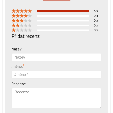
6 x
0 x
0 x
0 x
0 x
Přidat recenzi
Název:
*
Jméno:
Recenze: