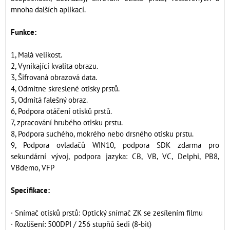
mnoha dalších aplikací.
Funkce:
1, Malá velikost.
2, Vynikající kvalita obrazu.
3, Šifrovaná obrazová data.
4, Odmítne skreslené otisky prstů.
5, Odmítá falešný obraz.
6, Podpora otáčení otisků prstů.
7, zpracování hrubého otisku prstu.
8, Podpora suchého, mokrého nebo drsného otisku prstu.
9, Podpora ovladačů WIN10, podpora SDK zdarma pro
sekundární vývoj, podpora jazyka: CB, VB, VC, Delphi, PB8,
VBdemo, VFP
Specifikace:
· Snímač otisků prstů: Optický snímač ZK se zesílením filmu
· Rozlišení: 500DPI / 256 stupňů šedi (8-bit)