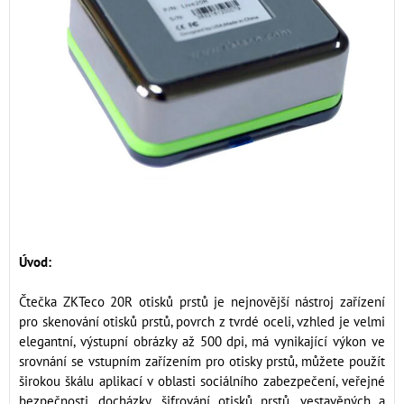
Úvod:
Čtečka ZKTeco 20R otisků prstů je nejnovější nástroj zařízení
pro skenování otisků prstů, povrch z tvrdé oceli, vzhled je velmi
elegantní, výstupní obrázky až 500 dpi, má vynikající výkon ve
srovnání se vstupním zařízením pro otisky prstů, můžete použít
širokou škálu aplikací v oblasti sociálního zabezpečení, veřejné
bezpečnosti, docházky, šifrování otisků prstů, vestavěných a