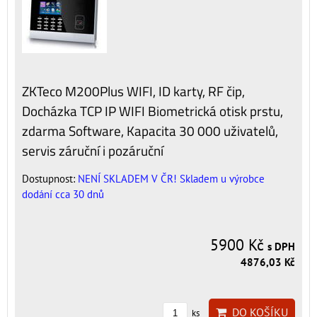
ZKTeco M200Plus WIFI, ID karty, RF čip,
Docházka TCP IP WIFI Biometrická otisk prstu,
zdarma Software, Kapacita 30 000 uživatelů,
servis záruční i pozáruční
Dostupnost:
NENÍ SKLADEM V ČR! Skladem u výrobce
dodání cca 30 dnů
5900 Kč
s DPH
4876,03 Kč
DO KOŠÍKU
ks