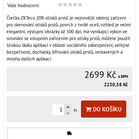
Vaše hodnocení:
Čtečka ZKTeco 20R otisků prstů je nejnovější nástroj zařízení
pro skenování otisků prstů, povrch z tvrdé oceli, vzhled je velmi
elegantní, výstupní obrázky až 500 dpi, má vynikající výkon ve
srovnání se vstupním zařízením pro otisky prstů, můžete použít
širokou škálu aplikací v oblasti sociálního zabezpečení, veřejné
bezpečnosti, docházky, šifrování otisků prstů, vestavěných a
mnoha dalších aplikací.
2699 Kč
s DPH
2230,58 Kč
DO KOŠÍKU
ks