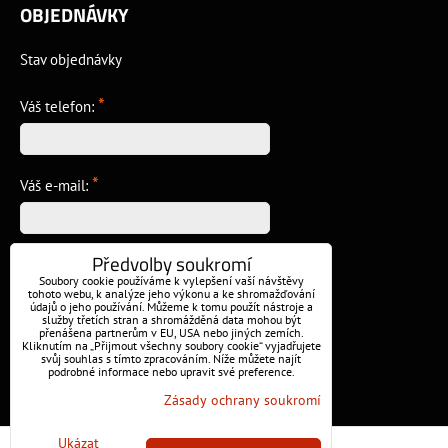
OBJEDNÁVKY
Stav objednávky
*
Váš telefon:
*
Váš e-mail:
Předvolby soukromí
*
Vzkaz:
Soubory cookie používáme k vylepšení vaší návštěvy
tohoto webu, k analýze jeho výkonu a ke shromažďování
údajů o jeho používání. Můžeme k tomu použít nástroje a
služby třetích stran a shromážděná data mohou být
přenášena partnerům v EU, USA nebo jiných zemích.
Kliknutím na „Přijmout všechny soubory cookie“ vyjadřujete
svůj souhlas s tímto zpracováním. Níže můžete najít
podrobné informace nebo upravit své preference.
Odeslat
Zásady ochrany soukromí
Ukázat
Předvolby soukromí
Zásady ochrany soukromí