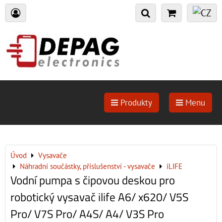
Produkty
Menu
Úvod
Vysavače
Náhradní součástky, příslušenství - vysavače
iLIFE
Vodní pumpa s čipovou deskou pro
robotický vysavač ilife A6/ x620/ V5S
Pro/ V7S Pro/ A4S/ A4/ V3S Pro