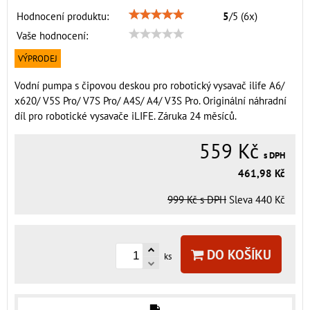
Hodnocení produktu:
5
/
5
(
6
x)
Vaše hodnocení:
VÝPRODEJ
Vodní pumpa s čipovou deskou pro robotický vysavač ilife A6/
x620/ V5S Pro/ V7S Pro/ A4S/ A4/ V3S Pro. Originální náhradní
díl pro robotické vysavače iLIFE. Záruka 24 měsíců.
559 Kč
s DPH
461,98 Kč
999 Kč
s DPH
Sleva
440 Kč
DO KOŠÍKU
ks