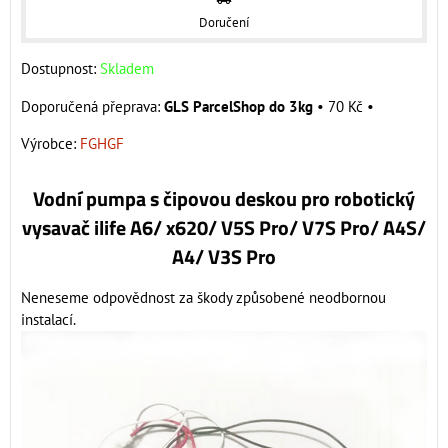
Doručení
Dostupnost:
Skladem
GLS ParcelShop do 3kg
•
70 Kč
•
Výrobce:
FGHGF
Vodní pumpa s čipovou deskou pro robotický
vysavač ilife A6/ x620/ V5S Pro/ V7S Pro/ A4S/
A4/ V3S Pro
Neneseme odpovědnost za škody způsobené neodbornou
instalací.