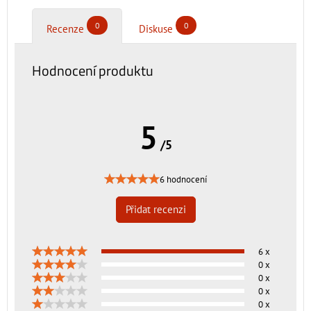
0
0
Recenze
Diskuse
Hodnocení produktu
5
/5
6 hodnocení
Přidat recenzi
6 x
0 x
0 x
0 x
0 x