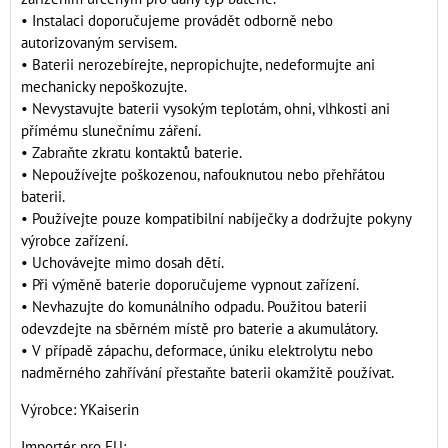
• Instalaci doporučujeme provádět odborně nebo
autorizovaným servisem.
• Baterii nerozebírejte, nepropichujte, nedeformujte ani
mechanicky nepoškozujte.
• Nevystavujte baterii vysokým teplotám, ohni, vlhkosti ani
přímému slunečnímu záření.
• Zabraňte zkratu kontaktů baterie.
• Nepoužívejte poškozenou, nafouknutou nebo přehřátou
baterii.
• Používejte pouze kompatibilní nabíječky a dodržujte pokyny
výrobce zařízení.
• Uchovávejte mimo dosah dětí.
• Při výměně baterie doporučujeme vypnout zařízení.
• Nevhazujte do komunálního odpadu. Použitou baterii
odevzdejte na sběrném místě pro baterie a akumulátory.
• V případě zápachu, deformace, úniku elektrolytu nebo
nadměrného zahřívání přestaňte baterii okamžitě používat.
Výrobce: YKaiserin
Importér pro EU: