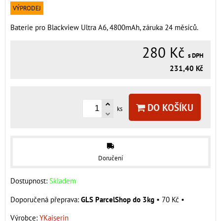
VÝPRODEJ
Baterie pro Blackview Ultra A6, 4800mAh, záruka 24 měsíců.
280 Kč
s DPH
231,40 Kč
DO KOŠÍKU
ks
Doručení
Dostupnost:
Skladem
GLS ParcelShop do 3kg
•
70 Kč
•
Výrobce:
YKaiserin