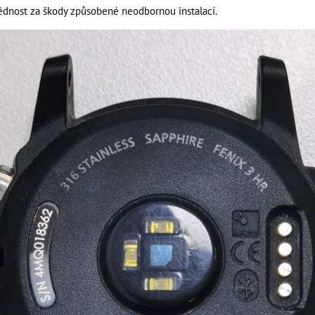
nost za škody způsobené neodbornou instalací.