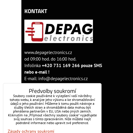
KONTAKT
www.depagelectronics.cz
od 09:00 hod. do 16:00 hod.
Infolinka
+420 731 169 266 pouze SMS
nebo e-mail !
E-mail:
info@depagelectronics.cz
Předvolby soukromí
Soubory cookie používáme k vylepšení vaší návštěvy
tohoto webu, k analýze jeho výkonu a ke shromažďování
údajů o jeho používání. Můžeme k tomu použít nástroje a
služby třetích stran a shromážděná data mohou být
přenášena partnerům v EU, USA nebo jiných zemích.
Kliknutím na „Přijmout všechny soubory cookie“ vyjadřujete
svůj souhlas s tímto zpracováním. Níže můžete najít
podrobné informace nebo upravit své preference.
OBJEDNÁVKY
Zásady ochrany soukromí