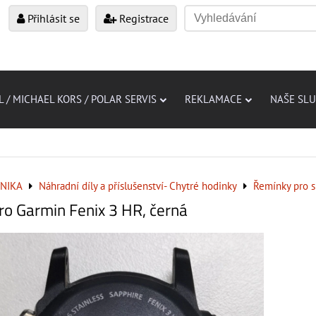
Přihlásit se
Registrace
L / MICHAEL KORS / POLAR SERVIS
REKLAMACE
NAŠE SL
NIKA
Náhradní díly a příslušenství- Chytré hodinky
Řemínky pro s
pro Garmin Fenix 3 HR, černá