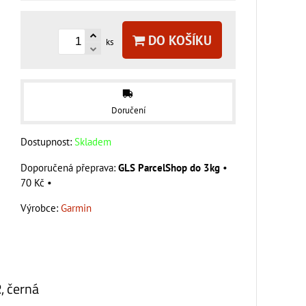
DO KOŠÍKU
ks
Doručení
Dostupnost:
Skladem
GLS ParcelShop do 3kg
•
70 Kč
•
Výrobce:
Garmin
, černá