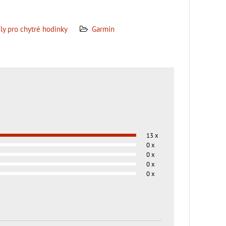
ly pro chytré hodinky
Garmin
13 x
0 x
0 x
0 x
0 x