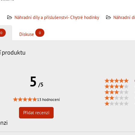
Náhradní díly a příslušenství- Chytré hodinky
Náhradní dí
0
0
Diskuse
 produktu
5
/5
13 hodnocení
Přidat recenzi
enzi