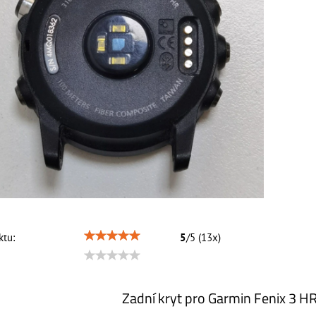
tu:
5
/
5
(
13
x)
Zadní kryt pro Garmin Fenix 3 HR