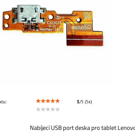
tu:
5
/
5
(
5
x)
Nabíjecí USB port deska pro tablet Leno