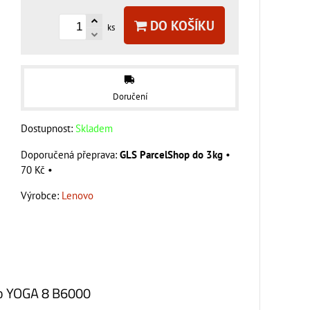
DO KOŠÍKU
ks
Doručení
Dostupnost:
Skladem
GLS ParcelShop do 3kg
•
70 Kč
•
Výrobce:
Lenovo
vo YOGA 8 B6000