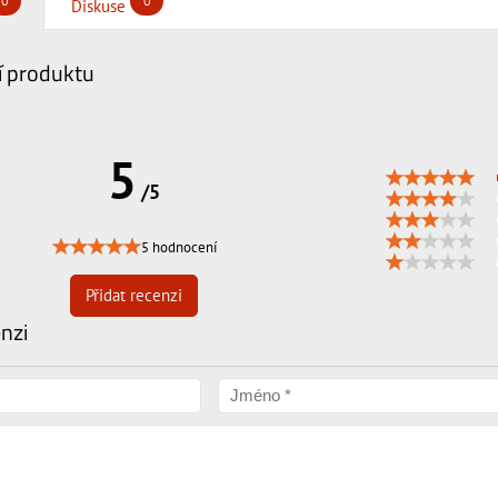
0
0
Diskuse
 produktu
5
/5
5 hodnocení
Přidat recenzi
enzi