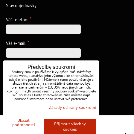
Stav objednávky
*
Váš telefon:
*
Váš e-mail:
Předvolby soukromí
*
Vzkaz:
Soubory cookie používáme k vylepšení vaší návštěvy
tohoto webu, k analýze jeho výkonu a ke shromažďování
údajů o jeho používání. Můžeme k tomu použít nástroje a
služby třetích stran a shromážděná data mohou být
přenášena partnerům v EU, USA nebo jiných zemích.
Kliknutím na „Přijmout všechny soubory cookie“ vyjadřujete
svůj souhlas s tímto zpracováním. Níže můžete najít
podrobné informace nebo upravit své preference.
Odeslat
Zásady ochrany soukromí
Ukázat
Předvolby soukromí
Zásady ochrany soukromí
Přijmout všechny
podrobnosti
cookies