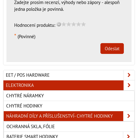
Zadejte prosím recenzi, výhody nebo zápory - alespoň
jedna položka je povinná.
Hodnocení produktu:
*
(Povinné)
Odeslat
EET / POS HARDWARE
ELEKTRONIKA
CHYTRÉ NÁRAMKY
CHYTRÉ HODINKY
NÁHRADNÍ DÍLY A PŘÍSLUŠENSTVÍ- CHYTRÉ HODINKY
OCHRANNÁ SKLA, FÓLIE
BATERIE SMART HODINKY