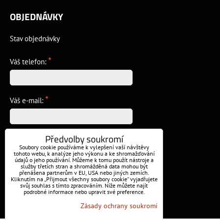
OBJEDNÁVKY
Stav objednávky
*
Váš telefon:
*
Váš e-mail:
Předvolby soukromí
*
Vzkaz:
Soubory cookie používáme k vylepšení vaší návštěvy
tohoto webu, k analýze jeho výkonu a ke shromažďování
údajů o jeho používání. Můžeme k tomu použít nástroje a
služby třetích stran a shromážděná data mohou být
přenášena partnerům v EU, USA nebo jiných zemích.
Kliknutím na „Přijmout všechny soubory cookie“ vyjadřujete
svůj souhlas s tímto zpracováním. Níže můžete najít
podrobné informace nebo upravit své preference.
Odeslat
Zásady ochrany soukromí