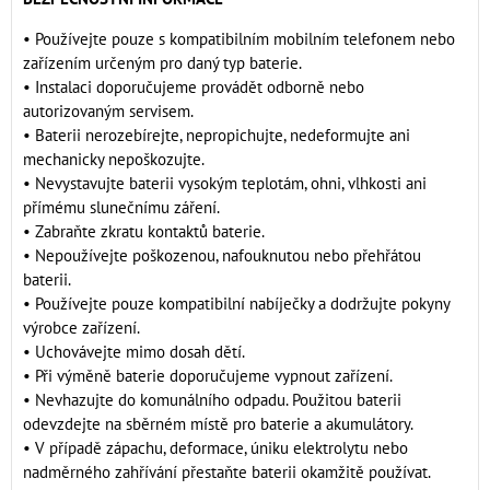
• Používejte pouze s kompatibilním mobilním telefonem nebo
zařízením určeným pro daný typ baterie.
• Instalaci doporučujeme provádět odborně nebo
autorizovaným servisem.
• Baterii nerozebírejte, nepropichujte, nedeformujte ani
mechanicky nepoškozujte.
• Nevystavujte baterii vysokým teplotám, ohni, vlhkosti ani
přímému slunečnímu záření.
• Zabraňte zkratu kontaktů baterie.
• Nepoužívejte poškozenou, nafouknutou nebo přehřátou
baterii.
• Používejte pouze kompatibilní nabíječky a dodržujte pokyny
výrobce zařízení.
• Uchovávejte mimo dosah dětí.
• Při výměně baterie doporučujeme vypnout zařízení.
• Nevhazujte do komunálního odpadu. Použitou baterii
odevzdejte na sběrném místě pro baterie a akumulátory.
• V případě zápachu, deformace, úniku elektrolytu nebo
nadměrného zahřívání přestaňte baterii okamžitě používat.