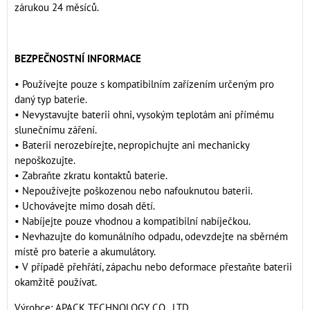
zárukou 24 měsíců.
BEZPEČNOSTNÍ INFORMACE
• Používejte pouze s kompatibilním zařízením určeným pro
daný typ baterie.
• Nevystavujte baterii ohni, vysokým teplotám ani přímému
slunečnímu záření.
• Baterii nerozebírejte, nepropichujte ani mechanicky
nepoškozujte.
• Zabraňte zkratu kontaktů baterie.
• Nepoužívejte poškozenou nebo nafouknutou baterii.
• Uchovávejte mimo dosah dětí.
• Nabíjejte pouze vhodnou a kompatibilní nabíječkou.
• Nevhazujte do komunálního odpadu, odevzdejte na sběrném
místě pro baterie a akumulátory.
• V případě přehřátí, zápachu nebo deformace přestaňte baterii
okamžitě používat.
Výrobce: APACK TECHNOLOGY CO., LTD.