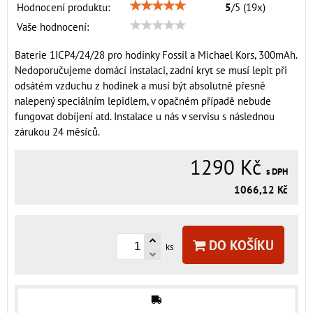
Hodnocení produktu:
5
/
5
(
19
x)
Vaše hodnocení:
Baterie 1ICP4/24/28 pro hodinky Fossil a Michael Kors, 300mAh.
Nedoporučujeme domácí instalaci, zadní kryt se musí lepit při
odsátém vzduchu z hodinek a musí být absolutně přesně
nalepený speciálním lepidlem, v opačném případě nebude
fungovat dobíjení atd. Instalace u nás v servisu s následnou
zárukou 24 měsíců.
1290 Kč
s DPH
1066,12 Kč
DO KOŠÍKU
ks