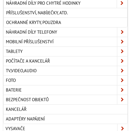
NÁHRADNÍ DÍLY PRO CHYTRÉ HODINKY
PŘÍSLUŠENSTVÍ, NABÍJEČKY, ATD.
OCHRANNÉ KRYTY, POUZDRA
NÁHRADNÍ DÍLY TELEFONY
MOBILNÍ PŘÍSLUŠENSTVÍ
TABLETY
POČÍTAČE A KANCELÁŘ
TV,VIDEO,AUDIO
FOTO
BATERIE
BEZPEČNOST OBJEKTŮ
KANCELÁŘ
ADAPTÉRY NAPÁJENÍ
VYSAVAČE