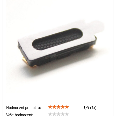
Hodnocení produktu:
5
/
5
(
3
x)
Vaše hodnocení: