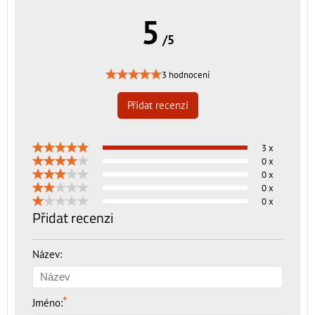
5
/5
3 hodnocení
Přidat recenzi
3 x
0 x
0 x
0 x
0 x
Přidat recenzi
Název:
*
Jméno: