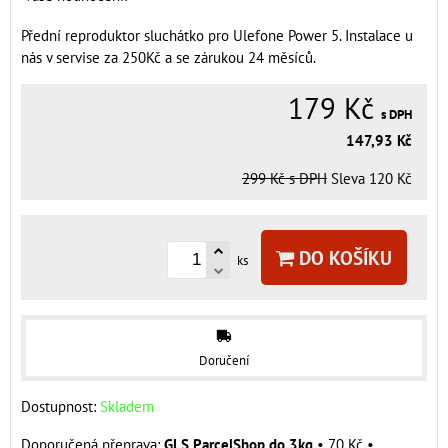
Přední reproduktor sluchátko pro Ulefone Power 5. Instalace u
nás v servise za 250Kč a se zárukou 24 měsíců.
179 Kč
s DPH
147,93 Kč
299 Kč
s DPH
Sleva
120 Kč
DO KOŠÍKU
ks
Doručení
Dostupnost:
Skladem
GLS ParcelShop do 3kg
•
70 Kč
•