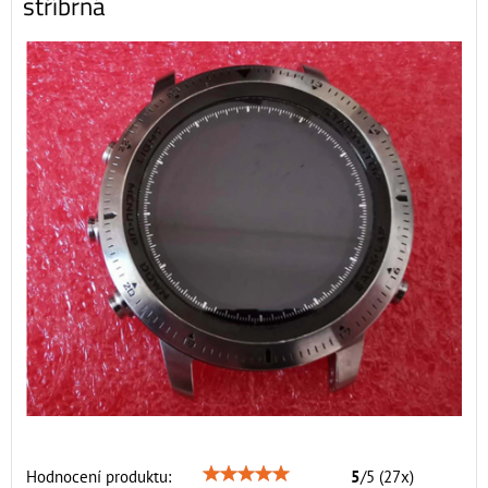
stříbrná
Hodnocení produktu:
5
/
5
(
27
x)