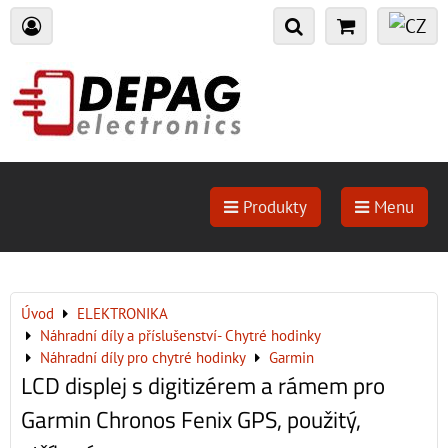
Produkty
Menu
Úvod
ELEKTRONIKA
Náhradní díly a příslušenství- Chytré hodinky
Náhradní díly pro chytré hodinky
Garmin
LCD displej s digitizérem a rámem pro
Garmin Chronos Fenix GPS, použitý,