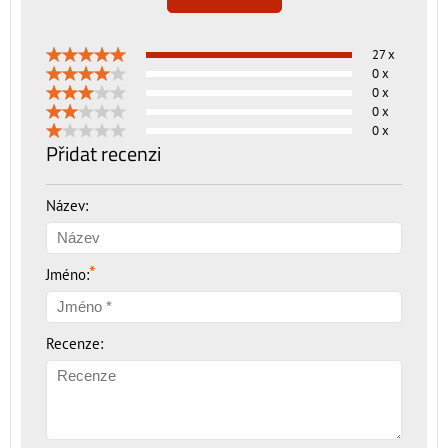
27 x
0 x
0 x
0 x
0 x
Přidat recenzi
Název:
*
Jméno:
Recenze: