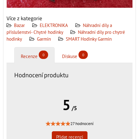
Více z kategorie
Bazar
ELEKTRONIKA
Náhradní díly a
příslušenství- Chytré hodinky
Náhradní díly pro chytré
hodinky
Garmin
SMART Hodinky Garmin
0
0
Recenze
Diskuse
Hodnocení produktu
5
/5
27 hodnocení
Přidat recenzi