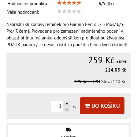
Hodnocení produktu:
5
/
5
(
8
x)
Vaše hodnocení:
Náhradní silikonový řemínek pro Garmin Fenix 5/ 5 Plus/ 6/ 6
Pro/ 7, černá. Provedené pro zamezení nadměrného pocení v
oblasti přilnutí náramku, odolný silikon pro dlouhou životnost.
POZOR náramky se nesmí čistit za použití chemických čistidel!
259 Kč
s DPH
214,05 Kč
399 Kč
s DPH
Sleva
140 Kč
DO KOŠÍKU
ks