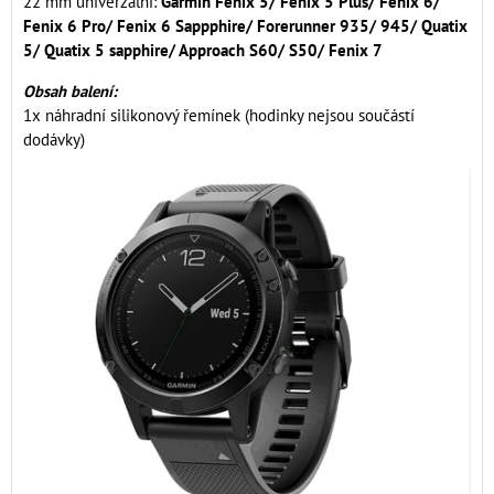
22 mm univerzální:
Garmin Fenix 5/ Fenix 5 Plus/ Fenix 6/
Fenix 6 Pro/ Fenix 6 Sappphire/ Forerunner 935/ 945/ Quatix
5/ Quatix 5 sapphire/ Approach S60/ S50/ Fenix 7
Obsah balení:
1x náhradní silikonový řemínek (hodinky nejsou součástí
dodávky)