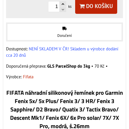
DO KOŠÍKU
ks
Doručení
Dostupnost:
NENÍ SKLADEM V ČR! Skladem u výrobce dodání
cca 20 dnů
GLS ParcelShop do 3kg
•
70 Kč
•
Výrobce:
Fifata
FIFATA náhradní silikonový řemínek pro Garmin
Fenix 5x/ 5x Plus/ Fenix 3/ 3 HR/ Fenix 3
Sapphire/ D2 Bravo/ Quatix 3/ Tactix Bravo/
Descent Mk1/ Fenix 6X/ 6x Pro solar/ 7X/ 7X
Pro, modrá, š.26mm