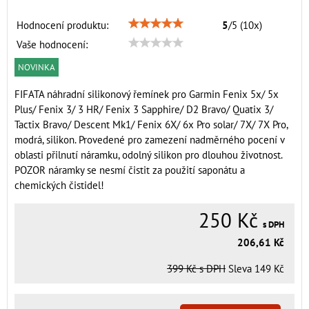
Hodnocení produktu:
5
/
5
(
10
x)
Vaše hodnocení:
NOVINKA
FIFATA náhradní silikonový řemínek pro Garmin Fenix 5x/ 5x
Plus/ Fenix 3/ 3 HR/ Fenix 3 Sapphire/ D2 Bravo/ Quatix 3/
Tactix Bravo/ Descent Mk1/ Fenix 6X/ 6x Pro solar/ 7X/ 7X Pro,
modrá, silikon. Provedené pro zamezení nadměrného pocení v
oblasti přilnutí náramku, odolný silikon pro dlouhou životnost.
POZOR náramky se nesmí čistit za použití saponátu a
chemických čistidel!
250 Kč
s DPH
206,61 Kč
399 Kč
s DPH
Sleva
149 Kč