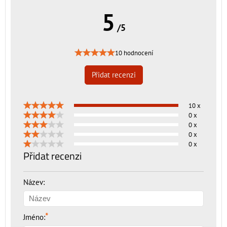
5
/5
10 hodnocení
Přidat recenzi
10 x
0 x
0 x
0 x
0 x
Přidat recenzi
Název:
*
Jméno: