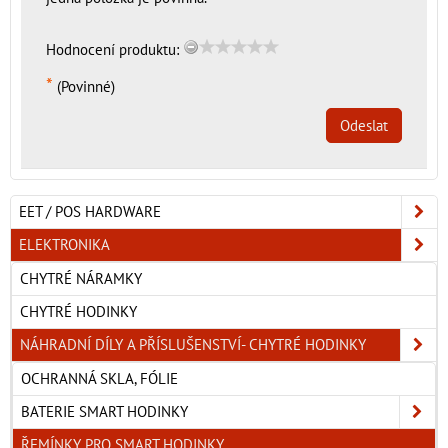
Hodnocení produktu:
*
(Povinné)
Odeslat
EET / POS HARDWARE
ELEKTRONIKA
CHYTRÉ NÁRAMKY
CHYTRÉ HODINKY
NÁHRADNÍ DÍLY A PŘÍSLUŠENSTVÍ- CHYTRÉ HODINKY
OCHRANNÁ SKLA, FÓLIE
BATERIE SMART HODINKY
ŘEMÍNKY PRO SMART HODINKY