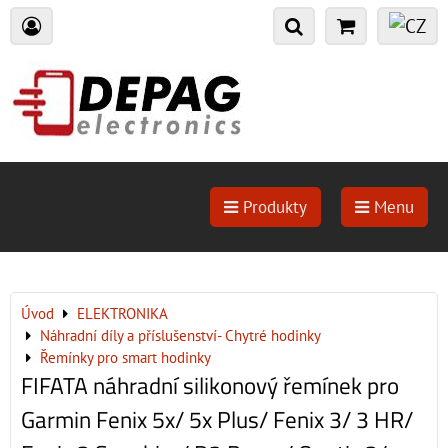
Produkty
Menu
Úvod
ELEKTRONIKA
Náhradní díly a příslušenství- Chytré hodinky
Řemínky pro smart hodinky
FIFATA náhradní silikonový řemínek pro
Garmin Fenix 5x/ 5x Plus/ Fenix 3/ 3 HR/