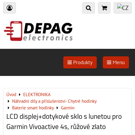
Produkty
Menu
Úvod
ELEKTRONIKA
Náhradní díly a příslušenství- Chytré hodinky
Baterie smart hodinky
Garmin
LCD displej+dotykové sklo s lunetou pro
Garmin Vivoactive 4s, růžové zlato