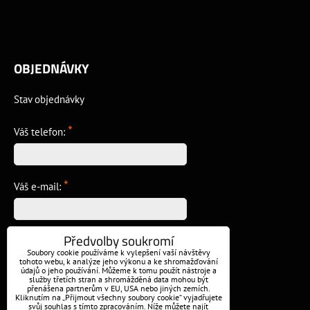
OBJEDNÁVKY
Stav objednávky
*
Váš telefon:
*
Váš e-mail:
Předvolby soukromí
*
Vzkaz:
Soubory cookie používáme k vylepšení vaší návštěvy
tohoto webu, k analýze jeho výkonu a ke shromažďování
údajů o jeho používání. Můžeme k tomu použít nástroje a
služby třetích stran a shromážděná data mohou být
přenášena partnerům v EU, USA nebo jiných zemích.
Kliknutím na „Přijmout všechny soubory cookie“ vyjadřujete
svůj souhlas s tímto zpracováním. Níže můžete najít