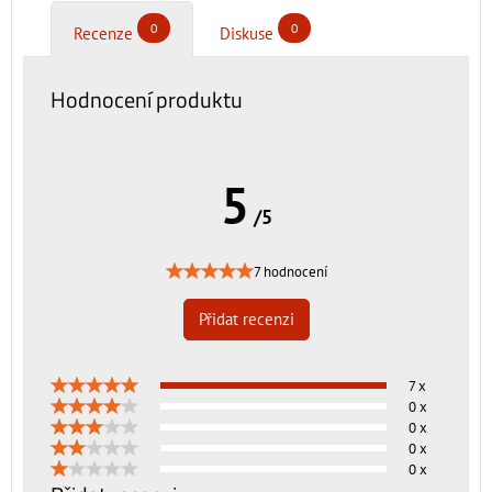
0
0
Recenze
Diskuse
Hodnocení produktu
5
/5
7 hodnocení
Přidat recenzi
7 x
0 x
0 x
0 x
0 x