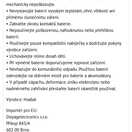
mechanicky nepoškozujte.
• Nevystavujte baterii vysokým teplotám, ohni, vlhkosti ani
přímému slunečnímu záření.
• Zabraňte zkratu kontaktů baterie.
• Nepoužívejte poškozenou, nafouknutou nebo přehřátou
baterii.
• Používejte pouze kompatibilní nabíječky a dodržujte pokyny
výrobce zařízení.
• Uchovávejte mimo dosah dětí.
• Při výměně baterie doporučujeme vypnout zařízení.
• Nevhazujte do komunálního odpadu. Použitou baterii
odevzdejte na sběrném místě pro baterie a akumulátory.
• V případě zápachu, deformace, úniku elektrolytu nebo
nadměrného zahřívání přestaňte baterii okamžitě používat.
Výrobce: Hsabat
Importér pro EU:
Depagelectronics s.r.o.
Příkop 843/4
602 00 Brno