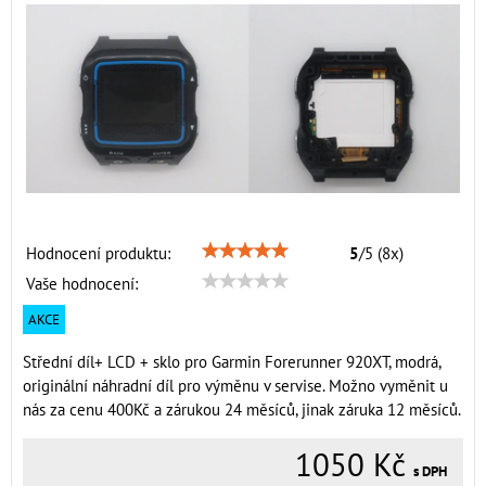
Hodnocení produktu:
5
/
5
(
8
x)
Vaše hodnocení:
AKCE
Střední díl+ LCD + sklo pro Garmin Forerunner 920XT, modrá,
originální náhradní díl pro výměnu v servise. Možno vyměnit u
nás za cenu 400Kč a zárukou 24 měsíců, jinak záruka 12 měsíců.
1050 Kč
s DPH