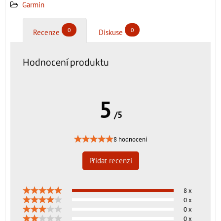
Garmin
0
0
Recenze
Diskuse
Hodnocení produktu
5
/5
8 hodnocení
Přidat recenzi
8 x
0 x
0 x
0 x