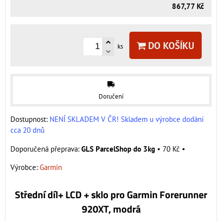
867,77 Kč
DO KOŠÍKU
ks
Doručení
Dostupnost:
NENÍ SKLADEM V ČR! Skladem u výrobce dodání
cca 20 dnů
GLS ParcelShop do 3kg
•
70 Kč
•
Výrobce:
Garmin
Střední díl+ LCD + sklo pro Garmin Forerunner
920XT, modrá