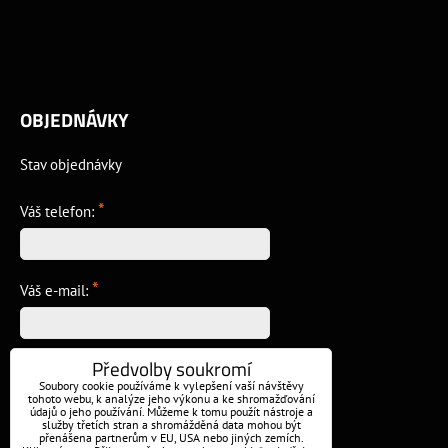
OBJEDNÁVKY
Stav objednávky
*
Váš telefon:
*
Váš e-mail:
Předvolby soukromí
*
Vzkaz:
Soubory cookie používáme k vylepšení vaší návštěvy
tohoto webu, k analýze jeho výkonu a ke shromažďování
údajů o jeho používání. Můžeme k tomu použít nástroje a
služby třetích stran a shromážděná data mohou být
přenášena partnerům v EU, USA nebo jiných zemích.