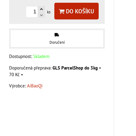
DO KOŠÍKU
ks
Doručení
Dostupnost:
Skladem
GLS ParcelShop do 3kg
•
70 Kč
•
Výrobce:
AiBaoQi