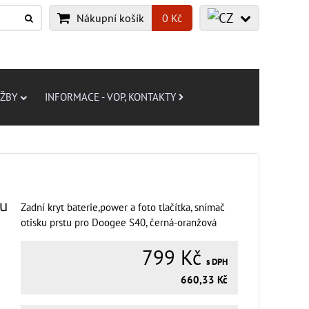
Nákupní košík
0 Kč
UŽBY
INFORMACE - VOP, KONTAKTY
tu
Zadní kryt baterie,power a foto tlačítka, snímač
otisku prstu pro Doogee S40, černá-oranžová
799 Kč
s DPH
660,33 Kč