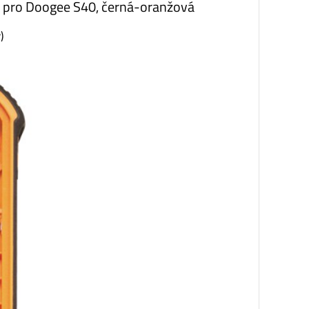
stu pro Doogee S40, černá-oranžová
)