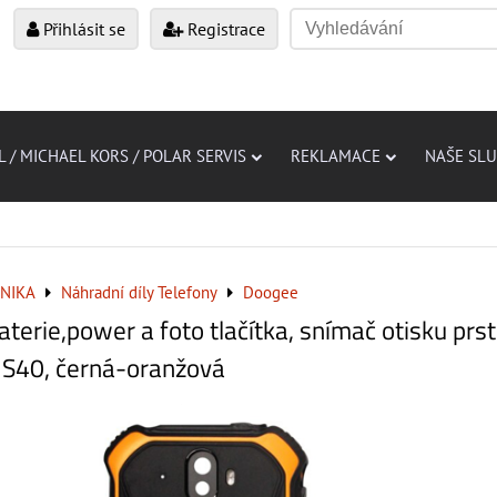
Přihlásit se
Registrace
L / MICHAEL KORS / POLAR SERVIS
REKLAMACE
NAŠE SL
NIKA
Náhradní díly Telefony
Doogee
aterie,power a foto tlačítka, snímač otisku prs
 S40, černá-oranžová