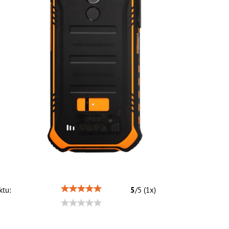
tu:
5
/
5
(
1
x)