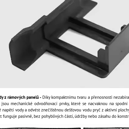
dy z rámových panelů -
Díky kompaktnímu tvaru a přenosnosti nezabíraj
s jsou mechanické odvodňovací prvky, které se nacvaknou na spodní 
é napětí vody a odvést znečištěnou dešťovou vodu pryč z aktivní ploch
kt funguje pasivně, bez pohyblivých částí, údržby nebo zásahu do konst