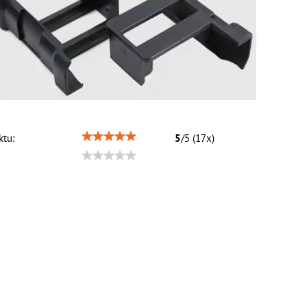
tu:
5
/
5
(
17
x)