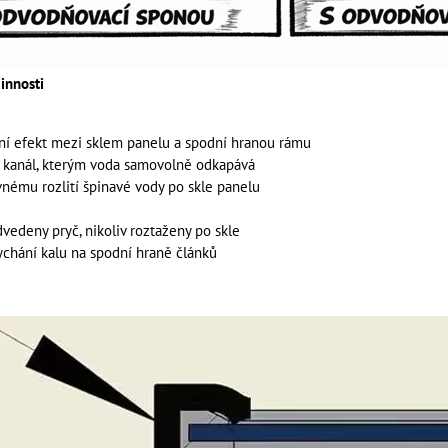
innosti
ární efekt mezi sklem panelu a spodní hranou rámu
ý kanál, kterým voda samovolně odkapává
vnému rozlití špinavé vody po skle panelu
dvedeny pryč, nikoliv roztaženy po skle
ychání kalu na spodní hraně článků