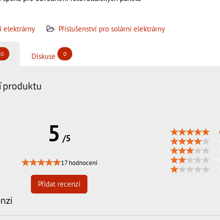
 elektrárny
Příslušenství pro solární elektrárny
0
0
Diskuse
 produktu
5
/5
17 hodnocení
Přidat recenzi
enzi