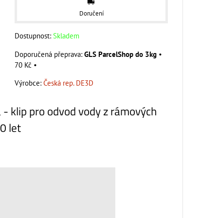
Doručení
Dostupnost:
Skladem
GLS ParcelShop do 3kg
•
70 Kč
•
Výrobce:
Česká rep. DE3D
 klip pro odvod vody z rámových
0 let