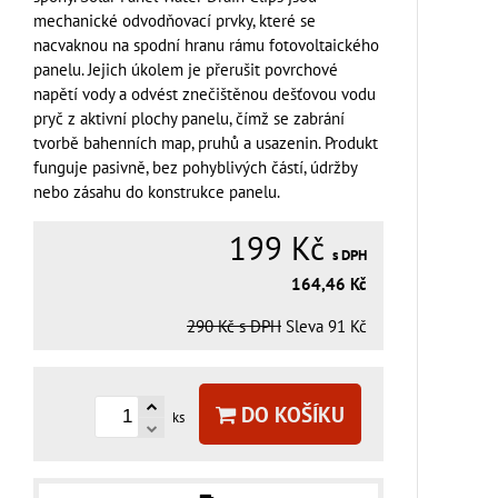
mechanické odvodňovací prvky, které se
nacvaknou na spodní hranu rámu fotovoltaického
panelu. Jejich úkolem je přerušit povrchové
napětí vody a odvést znečištěnou dešťovou vodu
pryč z aktivní plochy panelu, čímž se zabrání
tvorbě bahenních map, pruhů a usazenin. Produkt
funguje pasivně, bez pohyblivých částí, údržby
nebo zásahu do konstrukce panelu.
199 Kč
s DPH
164,46 Kč
290 Kč
s DPH
Sleva
91 Kč
DO KOŠÍKU
ks