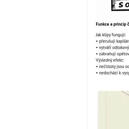
Funkce a princip č
Jak klipy fungují:
• přerušují kapil
• vytváří odtokov
• zabraňují opěto
Výsledný efekt:
• nečistoty jsou o
• nedochází k vys