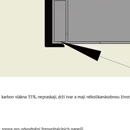
 karbon vlákna 35%, nepraskají, drží tvar a mají několikanásobnou živo
x spona pro odvodnění fotovoltaických panelů