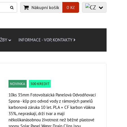
Nákupní košík
0 Kč
UŽBY
INFORMACE - VOP, KONTAKTY
NOVINKA
300 KREDIT
10ks 35mm Fotovoltaická Panelová Odvodňovací
Spona - klip pro odvod vody z rámových panelů
karbonová záruka 10 let. PLA + CF karbon vlákna
35%, nepraskají, drží tvar a mají
několikanásobnou životnost než běžné plastové
spony. Solar Panel Water Drain Clips jsou