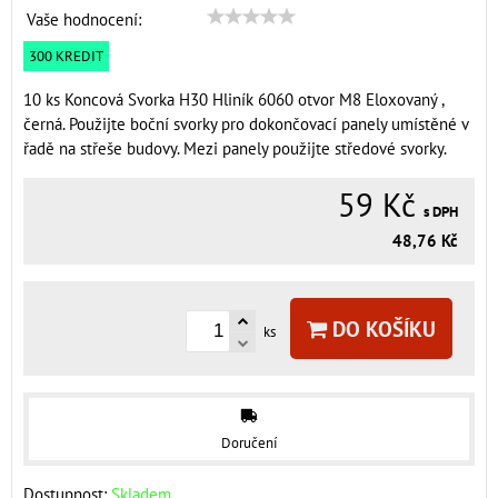
Vaše hodnocení:
300 KREDIT
10 ks Koncová Svorka H30 Hliník 6060 otvor M8 Eloxovaný ,
černá. Použijte boční svorky pro dokončovací panely umístěné v
řadě na střeše budovy. Mezi panely použijte středové svorky.
59 Kč
s DPH
48,76 Kč
DO KOŠÍKU
ks
Doručení
Dostupnost:
Skladem