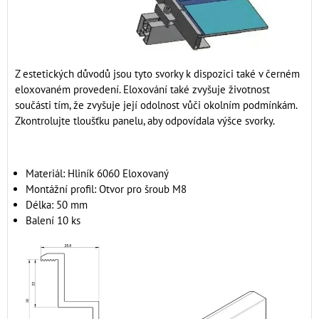
Z estetických důvodů jsou tyto svorky k dispozici také v černém
eloxovaném provedení. Eloxování také zvyšuje životnost
součásti tím, že zvyšuje její odolnost vůči okolním podmínkám.
Zkontrolujte tloušťku panelu, aby odpovídala výšce svorky.
Materiál: Hliník 6060 Eloxovaný
Montážní profil: Otvor pro šroub M8
Délka: 50 mm
Balení 10 ks