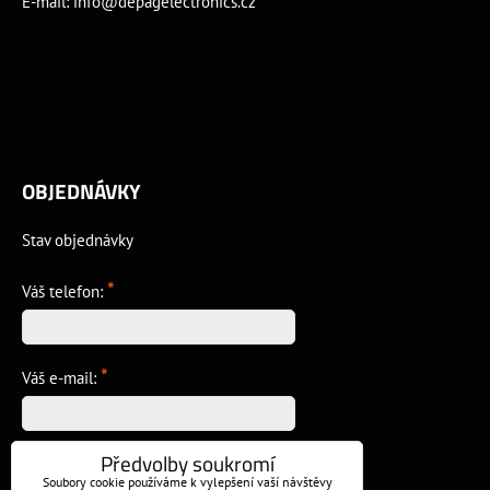
E-mail:
info@depagelectronics.cz
OBJEDNÁVKY
Stav objednávky
*
Váš telefon:
*
Váš e-mail:
Předvolby soukromí
*
Vzkaz:
Soubory cookie používáme k vylepšení vaší návštěvy