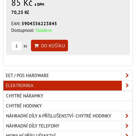
85 Kč
s DPH
70,25 Kč
EAN:
5904356223845
Dostupnost:
Skladem
DO KOŠÍKU
ks
EET / POS HARDWARE
ELEKTRONIKA
CHYTRÉ NÁRAMKY
CHYTRÉ HODINKY
NÁHRADNÍ DÍLY A PŘÍSLUŠENSTVÍ- CHYTRÉ HODINKY
NÁHRADNÍ DÍLY TELEFONY
MOBILNÍ PŘÍSLUŠENSTVÍ