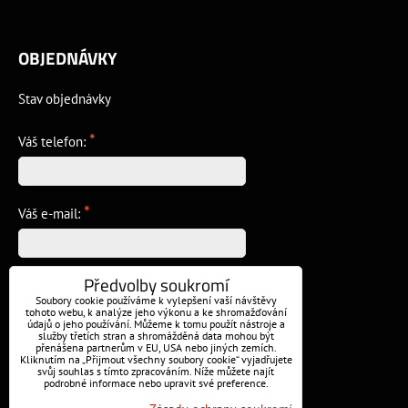
OBJEDNÁVKY
Stav objednávky
*
Váš telefon:
*
Váš e-mail:
Předvolby soukromí
*
Vzkaz:
Soubory cookie používáme k vylepšení vaší návštěvy
tohoto webu, k analýze jeho výkonu a ke shromažďování
údajů o jeho používání. Můžeme k tomu použít nástroje a
služby třetích stran a shromážděná data mohou být
přenášena partnerům v EU, USA nebo jiných zemích.
Kliknutím na „Přijmout všechny soubory cookie“ vyjadřujete
svůj souhlas s tímto zpracováním. Níže můžete najít
podrobné informace nebo upravit své preference.
Odeslat