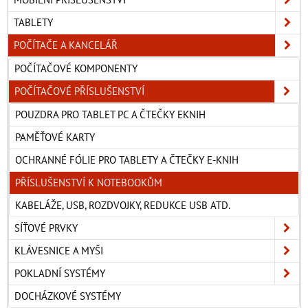
TABLETY
POČÍTAČE A KANCELÁŘ
POČÍTAČOVÉ KOMPONENTY
POČÍTAČOVÉ PŘÍSLUŠENSTVÍ
POUZDRA PRO TABLET PC A ČTEČKY EKNIH
PAMĚŤOVÉ KARTY
OCHRANNÉ FÓLIE PRO TABLETY A ČTEČKY E-KNIH
PŘÍSLUŠENSTVÍ K NOTEBOOKŮM
KABELÁŽE, USB, ROZDVOJKY, REDUKCE USB ATD.
SÍŤOVÉ PRVKY
KLÁVESNICE A MYŠI
POKLADNÍ SYSTÉMY
DOCHÁZKOVÉ SYSTÉMY