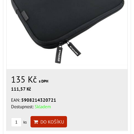
135 Kč
s DPH
111,57 Kč
EAN:
5908214320721
Dostupnost:
Skladem
DO KOŠÍKU
ks