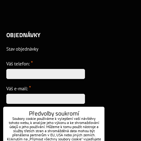
OBJEDNÁVKY
Stav objednávky
*
Váš telefon:
*
Váš e-mail:
Předvolby soukromí
*
Vzkaz:
Soubory cookie používáme k vylepšení vaší návštěvy
tohoto webu, k analýze jeho výkonu a ke shromažďování
údajů o jeho používání. Můžeme k tomu použít nástroje a
služby třetích stran a shromážděná data mohou být
přenášena partnerům v EU, USA nebo jiných zemích.
Kliknutím na „Přijmout všechny soubory cookie“ vyjadřujete