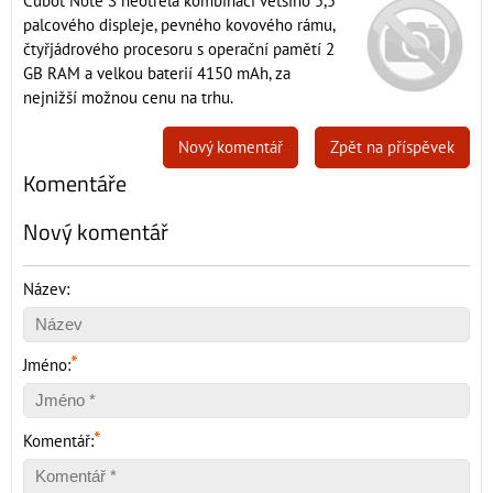
Cubot Note S neotřelá kombinaci většího 5,5
palcového displeje, pevného kovového rámu,
čtyřjádrového procesoru s operační pamětí 2
GB RAM a velkou baterií 4150 mAh, za
nejnižší možnou cenu na trhu.
Nový komentář
Zpět na příspěvek
Komentáře
Nový komentář
Název:
*
Jméno:
*
Komentář: