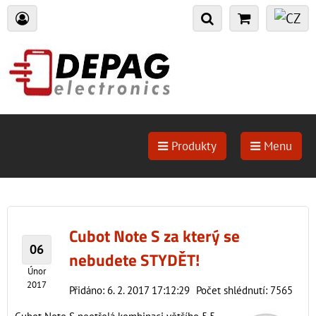
Produkty
Menu
Cubot Note S za který se
06
nebudete STYDĚT!
Únor
2017
Přidáno: 6. 2. 2017 17:12:29
Počet shlédnutí: 7565