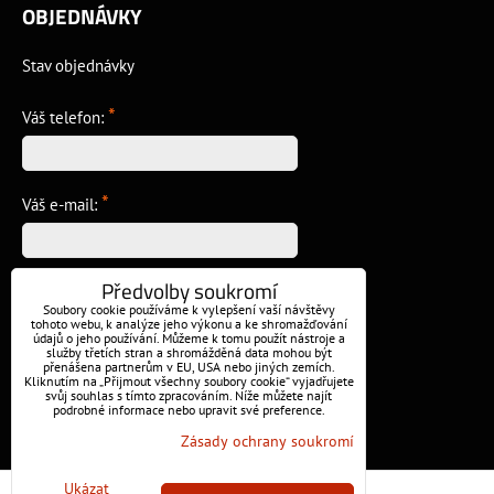
OBJEDNÁVKY
Stav objednávky
*
Váš telefon:
*
Váš e-mail:
Předvolby soukromí
*
Vzkaz:
Soubory cookie používáme k vylepšení vaší návštěvy
tohoto webu, k analýze jeho výkonu a ke shromažďování
údajů o jeho používání. Můžeme k tomu použít nástroje a
služby třetích stran a shromážděná data mohou být
přenášena partnerům v EU, USA nebo jiných zemích.
Kliknutím na „Přijmout všechny soubory cookie“ vyjadřujete
svůj souhlas s tímto zpracováním. Níže můžete najít
podrobné informace nebo upravit své preference.
Odeslat
Zásady ochrany soukromí
Ukázat
Předvolby soukromí
Zásady ochrany soukromí