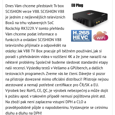
Dnes Vám chceme představit Tv box
SCISHION verze V88. SCISHION V88
je jedním z nejlevnějších televizních
Boxů na trhu vybavených SoC
Rockchip RK3229. V tomto přehledu
Vám chceme podat informace o
funkcích a ovládání SCISHION V88
televizního přijímače a odpovědět na
otázky: Jak V88 TV Box pracuje při běžném používání, jak si
poradí s přehráváním videa v rozlišení 4K a že jsme narazili na
některé problémy. Společně budeme sledovat standardní etapy
naší recenzi. Výsledky testů v Vellamo a GPUbench, a dalších
testovacích programech. Zveme vás ke čtení. Dávejte si pozor
na přístroje dovezené mimo oficiální distribuci! Přístroje nejsou
atestované a nemaji potřebné certifikace pro ČR/SK a EU.
Výrobek bez RoHS, CE, QC, je výrobek nebezpečný a může dojít
k požáru apod. v takovém případě nemusí pojišťovna plnit atd.
Na zboží pak není zaplacena vstupní DPH a CLO a
pravděpodobně půjde o napodobeninu. Vystavujete se celnímu
dluhu a dluhu na DPH!