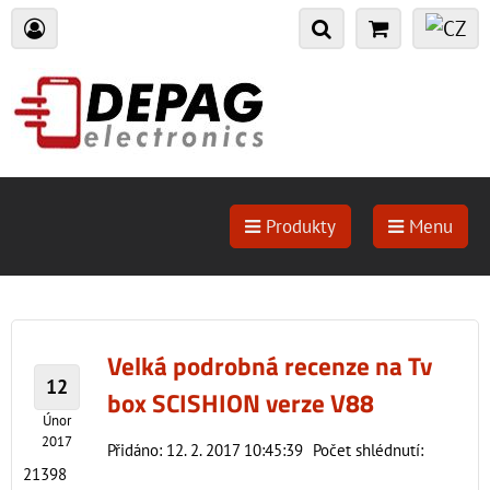
Produkty
Menu
Velká podrobná recenze na Tv
12
box SCISHION verze V88
Únor
2017
Přidáno: 12. 2. 2017 10:45:39
Počet shlédnutí:
21398