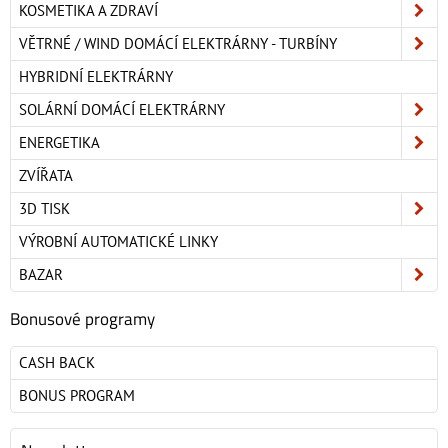
KOSMETIKA A ZDRAVÍ
VĚTRNÉ / WIND DOMÁCÍ ELEKTRÁRNY - TURBÍNY
HYBRIDNÍ ELEKTRÁRNY
SOLÁRNÍ DOMÁCÍ ELEKTRÁRNY
ENERGETIKA
ZVÍŘATA
3D TISK
VÝROBNÍ AUTOMATICKÉ LINKY
BAZAR
Bonusové programy
CASH BACK
BONUS PROGRAM