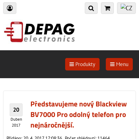
Produkty
Menu
Představujeme nový Blackview
20
BV7000 Pro odolný telefon pro
Duben
nejnáročnější.
2017
Přidáno: 20. 4. 2017 17:08:36
Počet shlédnutí: 11464