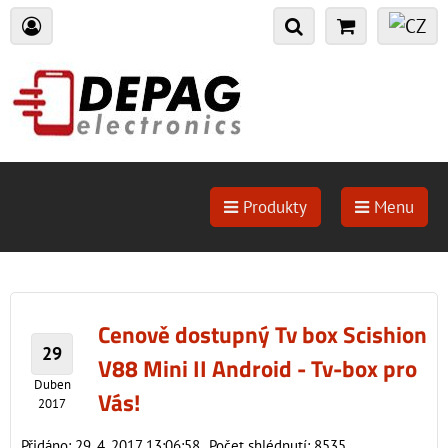
Produkty
Menu
Cenově dostupný Tv box Scishion
29
V88 Mini II Android - Tv-box pro
Duben
Vás!
2017
Přidáno: 29. 4. 2017 13:06:58
Počet shlédnutí: 8535