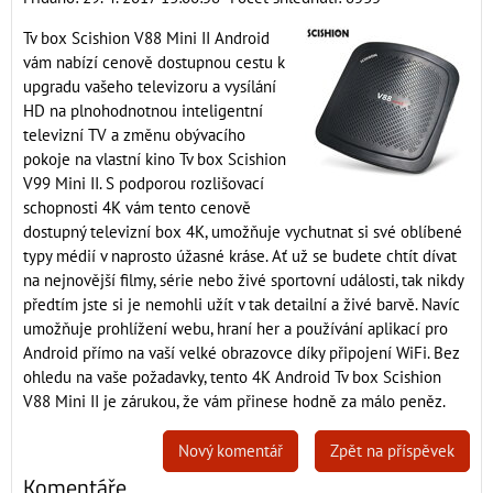
Tv box Scishion V88 Mini II Android
vám nabízí cenově dostupnou cestu k
upgradu vašeho televizoru a vysílání
HD na plnohodnotnou inteligentní
televizní TV a změnu obývacího
pokoje na vlastní kino Tv box Scishion
V99 Mini II. S podporou rozlišovací
schopnosti 4K vám tento cenově
dostupný televizní box 4K, umožňuje vychutnat si své oblíbené
typy médií v naprosto úžasné kráse. Ať už se budete chtít dívat
na nejnovější filmy, série nebo živé sportovní události, tak nikdy
předtím jste si je nemohli užít v tak detailní a živé barvě. Navíc
umožňuje prohlížení webu, hraní her a používání aplikací pro
Android přímo na vaší velké obrazovce díky připojení WiFi. Bez
ohledu na vaše požadavky, tento 4K Android Tv box Scishion
V88 Mini II je zárukou, že vám přinese hodně za málo peněz.
Nový komentář
Zpět na příspěvek
Komentáře