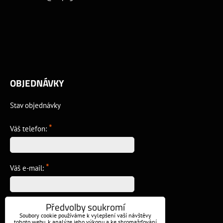
OBJEDNÁVKY
Stav objednávky
*
Váš telefon:
*
Váš e-mail:
Předvolby soukromí
*
Vzkaz:
Soubory cookie používáme k vylepšení vaší návštěvy
tohoto webu, k analýze jeho výkonu a ke shromažďování