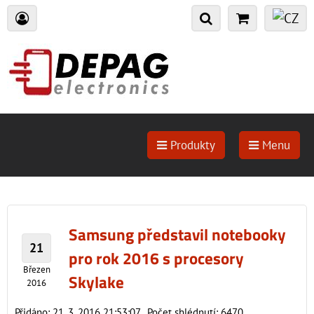
Produkty
Menu
Samsung představil notebooky
21
pro rok 2016 s procesory
Březen
Skylake
2016
Přidáno: 21. 3. 2016 21:53:07
Počet shlédnutí: 6470