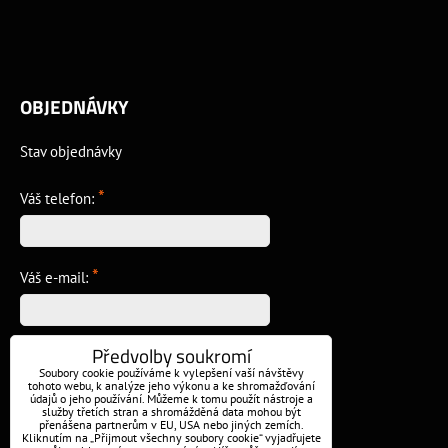
OBJEDNÁVKY
Stav objednávky
*
Váš telefon:
*
Váš e-mail:
Předvolby soukromí
*
Vzkaz:
Soubory cookie používáme k vylepšení vaší návštěvy
tohoto webu, k analýze jeho výkonu a ke shromažďování
údajů o jeho používání. Můžeme k tomu použít nástroje a
služby třetích stran a shromážděná data mohou být
přenášena partnerům v EU, USA nebo jiných zemích.
Kliknutím na „Přijmout všechny soubory cookie“ vyjadřujete