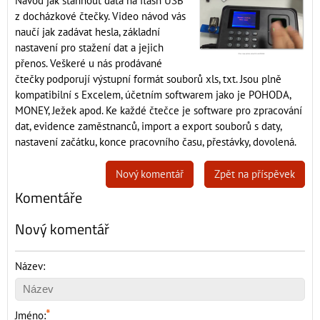
Návod jak stáhnout data na flash USB
z docházkové čtečky. Video návod vás
naučí jak zadávat hesla, základní
nastavení pro stažení dat a jejich
přenos. Veškeré u nás prodávané
čtečky podporují výstupní formát souborů xls, txt. Jsou plně
kompatibilní s Excelem, účetním softwarem jako je POHODA,
MONEY, Ježek apod. Ke každé čtečce je software pro zpracování
dat, evidence zaměstnanců, import a export souborů s daty,
nastavení začátku, konce pracovního času, přestávky, dovolená.
Nový komentář
Zpět na příspěvek
Komentáře
Nový komentář
Název:
*
Jméno: