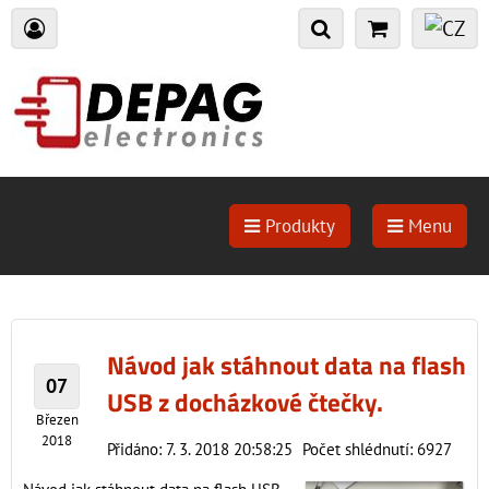
Produkty
Menu
Návod jak stáhnout data na flash
07
USB z docházkové čtečky.
Březen
2018
Přidáno: 7. 3. 2018 20:58:25
Počet shlédnutí: 6927