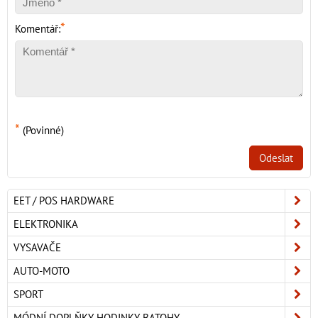
*
Komentář:
*
(Povinné)
Odeslat
EET / POS HARDWARE
ELEKTRONIKA
VYSAVAČE
AUTO-MOTO
SPORT
MÓDNÍ DOPLŇKY, HODINKY, BATOHY