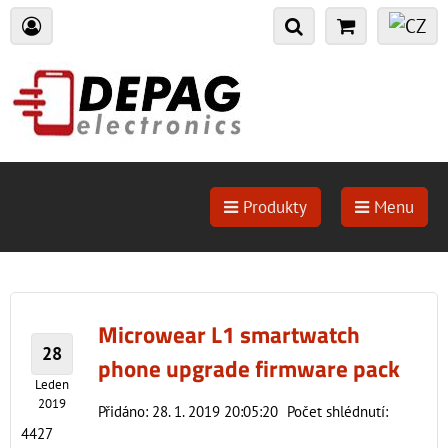
Produkty
Menu
Microwear L1 smartwatch
28
phone upgrade firmware pack
Leden
2019
Přidáno: 28. 1. 2019 20:05:20
Počet shlédnutí:
4427