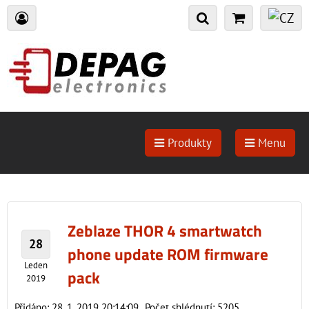
Produkty
Menu
Zeblaze THOR 4 smartwatch
28
phone update ROM firmware
Leden
pack
2019
Přidáno: 28. 1. 2019 20:14:09
Počet shlédnutí: 5205