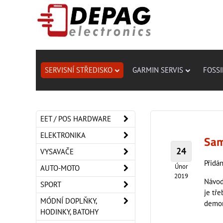
SERVISNÍ STŘEDISKO
GARMIN SERVIS
FOSSI
EET / POS HARDWARE
ELEKTRONIKA
Sam
24
VYSAVAČE
Přidán
Únor
AUTO-MOTO
2019
Návod
SPORT
je tře
MÓDNÍ DOPLŇKY,
demon
HODINKY, BATOHY