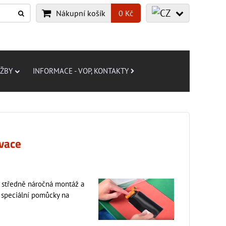
Nákupní košík
0 Kč
UŽBY
INFORMACE - VOP, KONTAKTY
vace
o středně náročná montáž a
te speciální pomůcky na