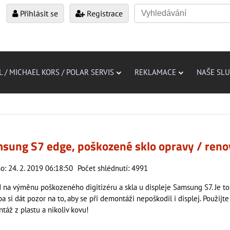
Přihlásit se
Registrace
L / MICHAEL KORS / POLAR SERVIS
REKLAMACE
NAŠE SL
sung S7 edge, poškozené sklo opravy / reno
o: 24. 2. 2019 06:18:50
Počet shlédnutí: 4991
 na výměnu poškozeného digitizéru a skla u displeje Samsung S7. Je t
ba si dát pozor na to, aby se při demontáži nepoškodil i displej. Použij
táž z plastu a nikoliv kovu!