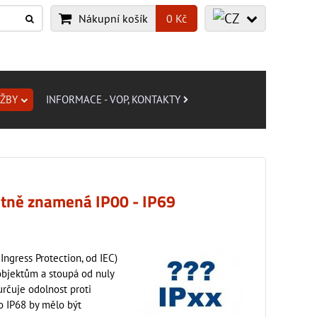
Nákupní košík
0 Kč
UŽBY
INFORMACE - VOP, KONTAKTY
étně znamená IP00 - IP69
 Ingress Protection, od IEC)
 objektům a stoupá od nuly
určuje odolnost proti
o IP68 by mělo být