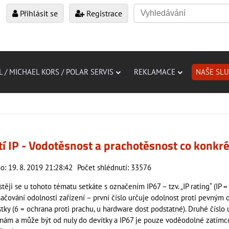
Přihlásit se
Registrace
L / MICHAEL KORS / POLAR SERVIS
REKLAMACE
NAŠE SL
tí IP - Vodotěsnost a prachotěsnost co konkr
o: 19. 8. 2019 21:28:42
Počet shlédnutí: 33576
těji se u tohoto tématu setkáte s označením IP67 – tzv. „IP rating“ (IP =
načování odolnosti zařízení – první číslo určuje odolnost proti pevným
tky (6 = ochrana proti prachu, u hardware dost podstatné). Druhé číslo 
inám a může být od nuly do devítky a IP67 je pouze voděodolné zatímc