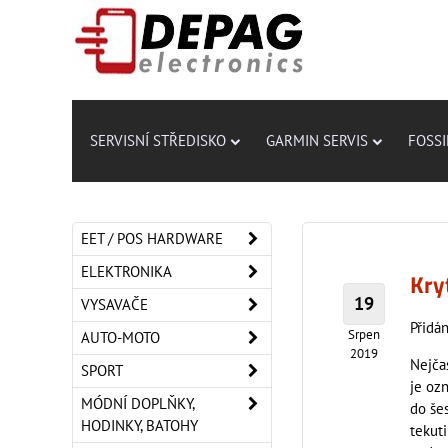
SERVISNÍ STŘEDISKO
GARMIN SERVIS
FOSSI
EET / POS HARDWARE
ELEKTRONIKA
Kry
19
VYSAVAČE
Přidán
Srpen
AUTO-MOTO
2019
Nejčas
SPORT
je oz
MÓDNÍ DOPLŇKY,
do šes
HODINKY, BATOHY
tekut