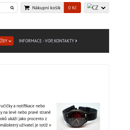
Nákupní košík
0 Kč
UŽBY
INFORMACE - VOP, KONTAKTY
ručičky a notifikace nebo
dy na levé nebo pravé straně
roků ukáží jako procento z
álokterý uživatel je totiž v