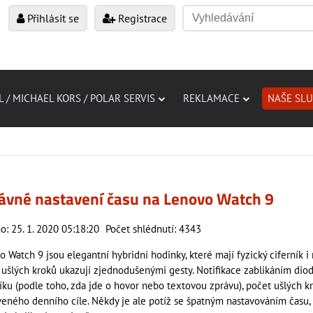
Přihlásit se
Registrace
L / MICHAEL KORS / POLAR SERVIS
REKLAMACE
NAŠE SL
ávné nastavení času na Lenovo Watch 9
o: 25. 1. 2020 05:18:20
Počet shlédnutí: 4343
 Watch 9 jsou elegantní hybridní hodinky, které mají fyzický ciferník i 
 ušlých kroků ukazují zjednodušenými gesty. Notifikace zablikáním dio
níku (podle toho, zda jde o hovor nebo textovou zprávu), počet ušlých k
veného denního cíle. Někdy je ale potíž se špatným nastavováním času, m