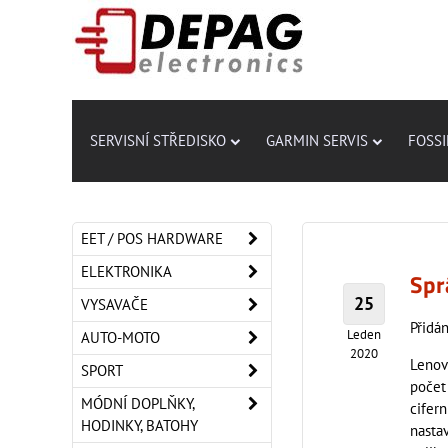
SERVISNÍ STŘEDISKO
GARMIN SERVIS
FOSSI
EET / POS HARDWARE
ELEKTRONIKA
Spr
25
VYSAVAČE
Přidán
Leden
AUTO-MOTO
2020
Lenovo
SPORT
počet
MÓDNÍ DOPLŇKY,
cifer
HODINKY, BATOHY
nasta