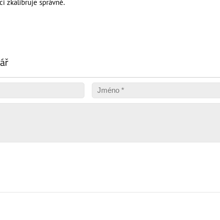
ci zkalibruje správně.
ář