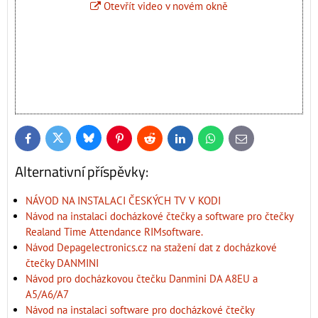
Otevřít video v novém okně
Bluesky
Twitter
Facebook
Pinterest
Reddit
LinkedIn
WhatsApp
E-
mail
Alternativní příspěvky:
NÁVOD NA INSTALACI ČESKÝCH TV V KODI
Návod na instalaci docházkové čtečky a software pro čtečky
Realand Time Attendance RIMsoftware.
Návod Depagelectronics.cz na stažení dat z docházkové
čtečky DANMINI
Návod pro docházkovou čtečku Danmini DA A8EU a
A5/A6/A7
Návod na instalaci software pro docházkové čtečky