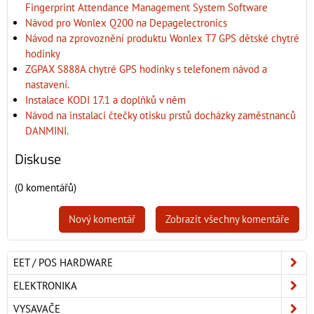
Fingerprint Attendance Management System Software
Návod pro Wonlex Q200 na Depagelectronics
Návod na zprovoznění produktu Wonlex T7 GPS dětské chytré
hodinky
ZGPAX S888A chytré GPS hodinky s telefonem návod a
nastavení.
Instalace KODI 17.1 a doplňků v něm
Návod na instalaci čtečky otisku prstů docházky zaměstnanců
DANMINI.
Diskuse
(0 komentářů)
Nový komentář
Zobrazit všechny komentáře
EET / POS HARDWARE
ELEKTRONIKA
VYSAVAČE