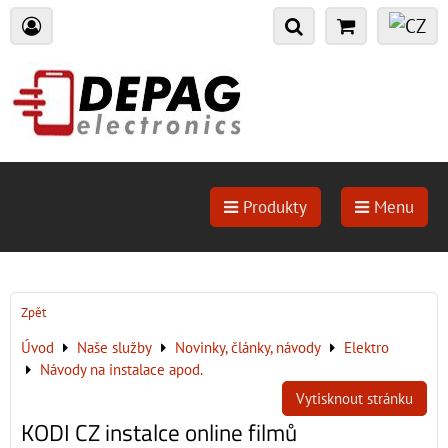
Produkty
Menu
Zpět
Úvod
Naše služby
Novinky, články, návody
Elektro
Návody na instalace apod.
Vytisknout stránku
KODI CZ instalce online filmů