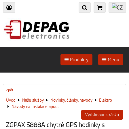
Produkty
Menu
Zpět
Úvod
Naše služby
Novinky, články, návody
Elektro
Návody na instalace apod.
Vytisknout stránku
ZGPAX S888A chytré GPS hodinky s