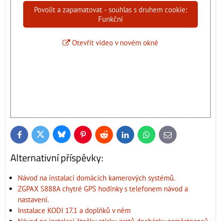
Povolit a zapamatovat - souhlas s druhem cookie:
Funkční
Otevřít video v novém okně
Bluesky
Twitter
Facebook
Pinterest
Reddit
LinkedIn
WhatsApp
E-
mail
Alternativní příspěvky:
Návod na instalaci domácích kamerových systémů.
ZGPAX S888A chytré GPS hodinky s telefonem návod a
nastavení.
Instalace KODI 17.1 a doplňků v něm