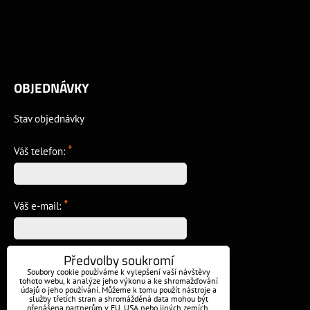
OBJEDNÁVKY
Stav objednávky
*
Váš telefon:
*
Váš e-mail:
Předvolby soukromí
*
Vzkaz:
Soubory cookie používáme k vylepšení vaší návštěvy
tohoto webu, k analýze jeho výkonu a ke shromažďování
údajů o jeho používání. Můžeme k tomu použít nástroje a
služby třetích stran a shromážděná data mohou být
přenášena partnerům v EU, USA nebo jiných zemích.