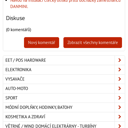
Návod na instalaci čtečky otisku prstů docházky zaměstnanců
DANMINI.
Diskuse
(0 komentářů)
Nový komentář
Zobrazit všechny komentáře
EET / POS HARDWARE
ELEKTRONIKA
VYSAVAČE
AUTO-MOTO
SPORT
MÓDNÍ DOPLŇKY, HODINKY, BATOHY
KOSMETIKA A ZDRAVÍ
VĚTRNÉ / WIND DOMÁCÍ ELEKTRÁRNY - TURBÍNY