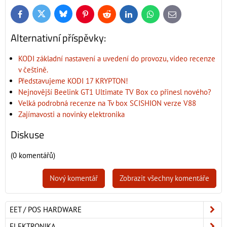
Bluesky
Twitter
Facebook
Pinterest
Reddit
LinkedIn
WhatsApp
E-
mail
Alternativní příspěvky:
KODI základní nastavení a uvedení do provozu, video recenze
v češtině.
Představujeme KODI 17 KRYPTON!
Nejnovější Beelink GT1 Ultimate TV Box co přinesl nového?
Velká podrobná recenze na Tv box SCISHION verze V88
Zajímavosti a novinky elektronika
Diskuse
(0 komentářů)
Nový komentář
Zobrazit všechny komentáře
EET / POS HARDWARE
ELEKTRONIKA