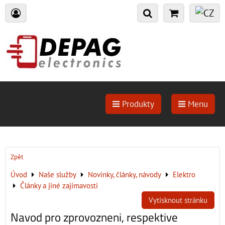
Produkty
Menu
Zpět
Úvod
Naše služby
Novinky, články, návody
Elektro
Články a jiné zajímavosti
Vytisknout stránku
Navod pro zprovozneni, respektive