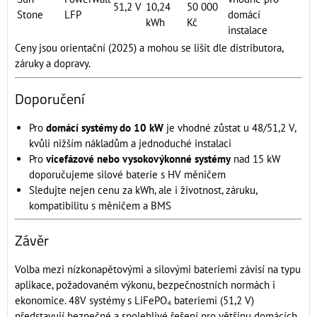
51,2 V
10,24
50 000
Stone
LFP
domácí
kWh
Kč
instalace
Ceny jsou orientační (2025) a mohou se lišit dle distributora,
záruky a dopravy.
Doporučení
Pro
domácí systémy do 10 kW
je vhodné zůstat u 48/51,2 V,
kvůli nižším nákladům a jednoduché instalaci
Pro
vícefázové nebo vysokovýkonné systémy
nad 15 kW
doporučujeme silové baterie s HV měničem
Sledujte nejen cenu za kWh, ale i životnost, záruku,
kompatibilitu s měničem a BMS
Závěr
Volba mezi nízkonapětovými a silovými bateriemi závisí na typu
aplikace, požadovaném výkonu, bezpečnostních normách i
ekonomice. 48V systémy s LiFePO₄ bateriemi (51,2 V)
představují bezpečné a spolehlivé řešení pro většinu domácích