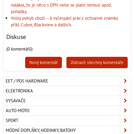
nalákat, že je něco s DPH nebo se platit nemusí apod.
pohádky.
Volný pohyb zboží – k vyčerpání práv z ochranné známky
příkl. Cubot, Blackview a dalších.
Diskuse
(0 komentářů)
Nový komentář
Zobrazit všechny komentáře
EET / POS HARDWARE
ELEKTRONIKA
VYSAVAČE
AUTO-MOTO
SPORT
MÓDNÍ DOPLŇKY, HODINKY, BATOHY