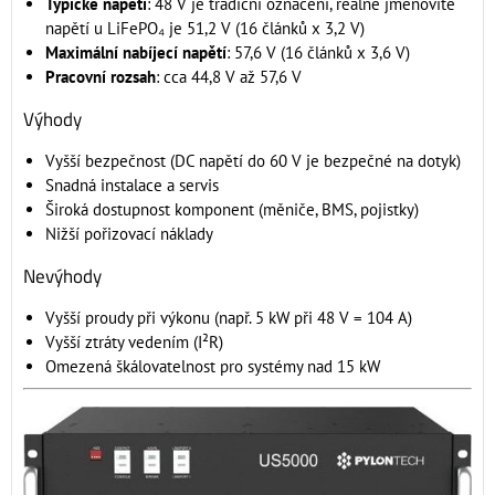
Typické napětí
: 48 V je tradiční označení, reálné jmenovité
napětí u LiFePO₄ je 51,2 V (16 článků x 3,2 V)
Maximální nabíjecí napětí
: 57,6 V (16 článků x 3,6 V)
Pracovní rozsah
: cca 44,8 V až 57,6 V
Výhody
Vyšší bezpečnost (DC napětí do 60 V je bezpečné na dotyk)
Snadná instalace a servis
Široká dostupnost komponent (měniče, BMS, pojistky)
Nižší pořizovací náklady
Nevýhody
Vyšší proudy při výkonu (např. 5 kW při 48 V = 104 A)
Vyšší ztráty vedením (I²R)
Omezená škálovatelnost pro systémy nad 15 kW