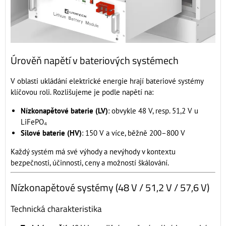
Úrověň napětí v bateriových systémech
V oblasti ukládání elektrické energie hrají bateriové systémy
klíčovou roli. Rozlišujeme je podle napětí na:
Nízkonapětové baterie (LV)
: obvykle 48 V, resp. 51,2 V u
LiFePO₄
Silové baterie (HV)
: 150 V a více, běžně 200–800 V
Každý systém má své výhody a nevýhody v kontextu
bezpečnosti, účinnosti, ceny a možností škálování.
Nízkonapětové systémy (48 V / 51,2 V / 57,6 V)
Technická charakteristika