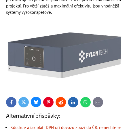
projektů. Pro větší zátěž a maximální efektivitu jsou vhodnější
systémy vysokonapětové.
Bluesky
Twitter
Facebook
Pinterest
Reddit
LinkedIn
WhatsApp
E-
mail
Alternativní příspěvky:
Kdo, kde a jak platí DPH při dovozu zboží do ČR, nenechte se