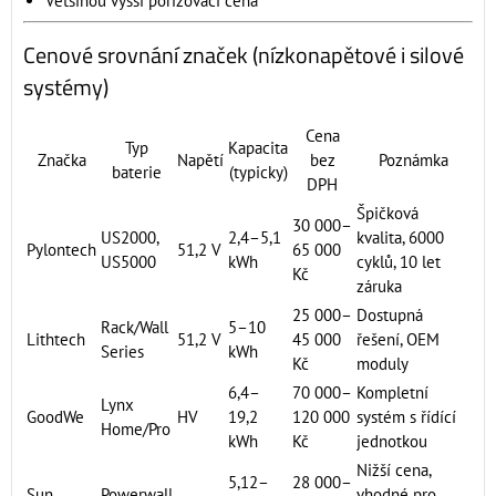
Většinou vyšší pořizovací cena
Cenové srovnání značek (nízkonapětové i silové
systémy)
Cena
Typ
Kapacita
Značka
Napětí
bez
Poznámka
baterie
(typicky)
DPH
Špičková
30 000–
US2000,
2,4–5,1
kvalita, 6000
Pylontech
51,2 V
65 000
US5000
kWh
cyklů, 10 let
Kč
záruka
25 000–
Dostupná
Rack/Wall
5–10
Lithtech
51,2 V
45 000
řešení, OEM
Series
kWh
Kč
moduly
6,4–
70 000–
Kompletní
Lynx
GoodWe
HV
19,2
120 000
systém s řídící
Home/Pro
kWh
Kč
jednotkou
Nižší cena,
5,12–
28 000–
Sun
Powerwall
vhodné pro