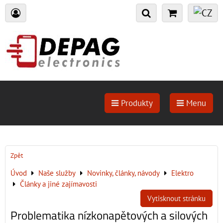
Produkty
Menu
Zpět
Úvod
Naše služby
Novinky, články, návody
Elektro
Články a jiné zajímavosti
Vytisknout stránku
Problematika nízkonapětových a silových