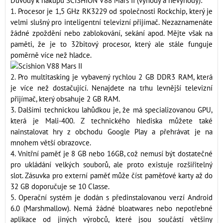
Důvody k nákupu SCISHION V88 Mars II (výhody a nevýhody):
1. Procesor je 1,5 GHz RK3229 od společnosti Rockchip, který je
velmi slušný pro inteligentní televizní přijímač. Nezaznamenáte
žádné zpoždění nebo zablokování, sekání apod. Mějte však na
paměti, že je to 32bitový procesor, který ale stále funguje
poměrně více než hladce.
2. Pro multitasking je vybavený rychlou 2 GB DDR3 RAM, která
je více než dostačující. Nenajdete na trhu levnější televizní
přijímač, který obsahuje 2 GB RAM.
3. Dalšími technickou lahůdkou je, že má specializovanou GPU,
která je Mali-400. Z technického hlediska můžete také
nainstalovat hry z obchodu Google Play a přehrávat je na
mnohem větší obrazovce.
4. Vnitřní paměť je 8 GB nebo 16GB, což nemusí být dostatečné
pro ukládání velkých souborů, ale proto existuje rozšiřitelný
slot. Zásuvka pro externí paměť může číst paměťové karty až do
32 GB doporučuje se 10 Classe.
5. Operační systém je dodán s předinstalovanou verzí Android
6.0 (Marshmallow). Nemá žádné bloatwares nebo nepotřebné
aplikace od jiných výrobců, které jsou součástí většiny