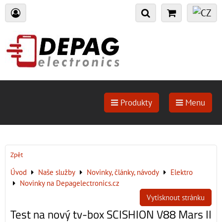
Produkty
Menu
Zpět
Úvod
Naše služby
Novinky, články, návody
Elektro
Novinky na Depagelectronics.cz
Vytisknout stránku
Test na nový tv-box SCISHION V88 Mars II