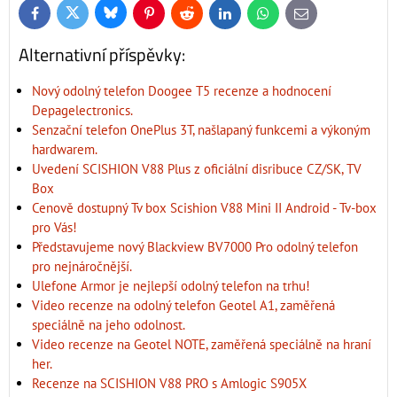
Bluesky
Twitter
Facebook
Pinterest
Reddit
LinkedIn
WhatsApp
E-
mail
Alternativní příspěvky:
Nový odolný telefon Doogee T5 recenze a hodnocení
Depagelectronics.
Senzační telefon OnePlus 3T, našlapaný funkcemi a výkoným
hardwarem.
Uvedení SCISHION V88 Plus z oficiální disribuce CZ/SK, TV
Box
Cenově dostupný Tv box Scishion V88 Mini II Android - Tv-box
pro Vás!
Představujeme nový Blackview BV7000 Pro odolný telefon
pro nejnáročnější.
Ulefone Armor je nejlepší odolný telefon na trhu!
Video recenze na odolný telefon Geotel A1, zaměřená
speciálně na jeho odolnost.
Video recenze na Geotel NOTE, zaměřená speciálně na hraní
her.
Recenze na SCISHION V88 PRO s Amlogic S905X