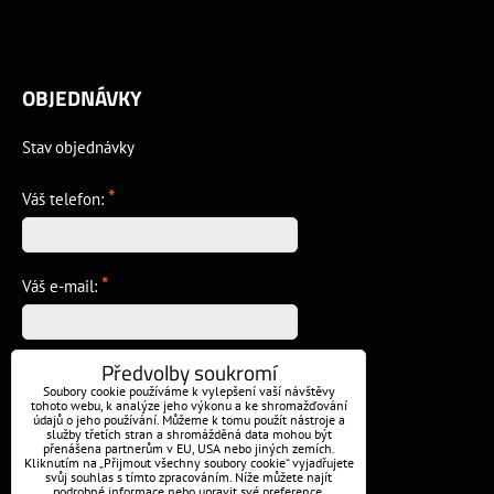
OBJEDNÁVKY
Stav objednávky
*
Váš telefon:
*
Váš e-mail:
Předvolby soukromí
*
Vzkaz:
Soubory cookie používáme k vylepšení vaší návštěvy
tohoto webu, k analýze jeho výkonu a ke shromažďování
údajů o jeho používání. Můžeme k tomu použít nástroje a
služby třetích stran a shromážděná data mohou být
přenášena partnerům v EU, USA nebo jiných zemích.
Kliknutím na „Přijmout všechny soubory cookie“ vyjadřujete
svůj souhlas s tímto zpracováním. Níže můžete najít
podrobné informace nebo upravit své preference.